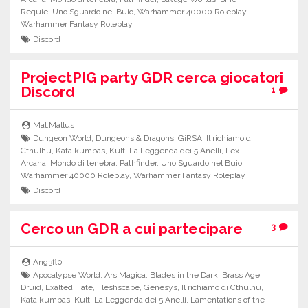
Requie
,
Uno Sguardo nel Buio
,
Warhammer 40000 Roleplay
,
Warhammer Fantasy Roleplay
Discord
ProjectPIG party GDR cerca giocatori
Discord
1
Mal.Mallus
Dungeon World
,
Dungeons & Dragons
,
GiRSA
,
Il richiamo di
Cthulhu
,
Kata kumbas
,
Kult
,
La Leggenda dei 5 Anelli
,
Lex
Arcana
,
Mondo di tenebra
,
Pathfinder
,
Uno Sguardo nel Buio
,
Warhammer 40000 Roleplay
,
Warhammer Fantasy Roleplay
Discord
Cerco un GDR a cui partecipare
3
Ang3fl0
Apocalypse World
,
Ars Magica
,
Blades in the Dark
,
Brass Age
,
Druid
,
Exalted
,
Fate
,
Fleshscape
,
Genesys
,
Il richiamo di Cthulhu
,
Kata kumbas
,
Kult
,
La Leggenda dei 5 Anelli
,
Lamentations of the