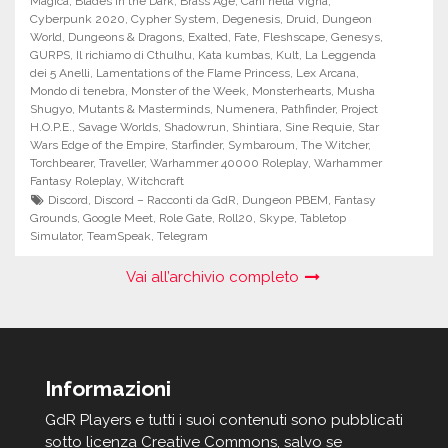
Magica
,
Blades in the Dark
,
Brass Age
,
Cani nella Vigna
,
Cyberpunk 2020
,
Cypher System
,
Degenesis
,
Druid
,
Dungeon
World
,
Dungeons & Dragons
,
Exalted
,
Fate
,
Fleshscape
,
Genesys
,
GURPS
,
Il richiamo di Cthulhu
,
Kata kumbas
,
Kult
,
La Leggenda
dei 5 Anelli
,
Lamentations of the Flame Princess
,
Lex Arcana
,
Mondo di tenebra
,
Monster of the Week
,
Monsterhearts
,
Musha
Shugyo
,
Mutants & Masterminds
,
Numenera
,
Pathfinder
,
Project
H.O.P.E.
,
Savage Worlds
,
Shadowrun
,
Shintiara
,
Sine Requie
,
Star
Wars Edge of the Empire
,
Starfinder
,
Symbaroum
,
The Witcher
,
Torchbearer
,
Traveller
,
Warhammer 40000 Roleplay
,
Warhammer
Fantasy Roleplay
,
Witchcraft
Discord
,
Discord – Racconti da GdR
,
Dungeon PBEM
,
Fantasy
Grounds
,
Google Meet
,
Role Gate
,
Roll20
,
Skype
,
Tabletop
Simulator
,
TeamSpeak
,
Telegram
Vai all’archivio completo
Informazioni
GdR Players e tutti i suoi contenuti sono pubblicati
sotto licenza Creative Commons, salvo se