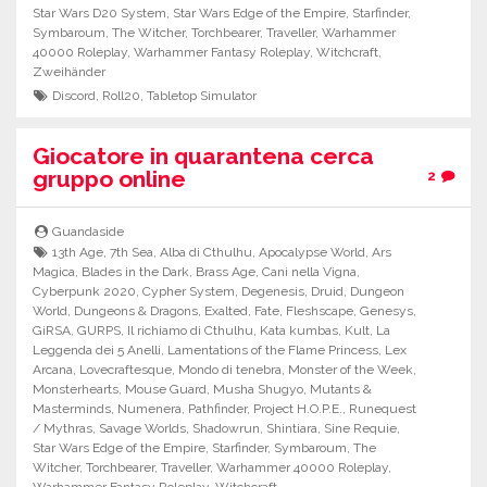
Star Wars D20 System
,
Star Wars Edge of the Empire
,
Starfinder
,
Symbaroum
,
The Witcher
,
Torchbearer
,
Traveller
,
Warhammer
40000 Roleplay
,
Warhammer Fantasy Roleplay
,
Witchcraft
,
Zweihänder
Discord
,
Roll20
,
Tabletop Simulator
Giocatore in quarantena cerca
gruppo online
2
Guandaside
13th Age
,
7th Sea
,
Alba di Cthulhu
,
Apocalypse World
,
Ars
Magica
,
Blades in the Dark
,
Brass Age
,
Cani nella Vigna
,
Cyberpunk 2020
,
Cypher System
,
Degenesis
,
Druid
,
Dungeon
World
,
Dungeons & Dragons
,
Exalted
,
Fate
,
Fleshscape
,
Genesys
,
GiRSA
,
GURPS
,
Il richiamo di Cthulhu
,
Kata kumbas
,
Kult
,
La
Leggenda dei 5 Anelli
,
Lamentations of the Flame Princess
,
Lex
Arcana
,
Lovecraftesque
,
Mondo di tenebra
,
Monster of the Week
,
Monsterhearts
,
Mouse Guard
,
Musha Shugyo
,
Mutants &
Masterminds
,
Numenera
,
Pathfinder
,
Project H.O.P.E.
,
Runequest
/ Mythras
,
Savage Worlds
,
Shadowrun
,
Shintiara
,
Sine Requie
,
Star Wars Edge of the Empire
,
Starfinder
,
Symbaroum
,
The
Witcher
,
Torchbearer
,
Traveller
,
Warhammer 40000 Roleplay
,