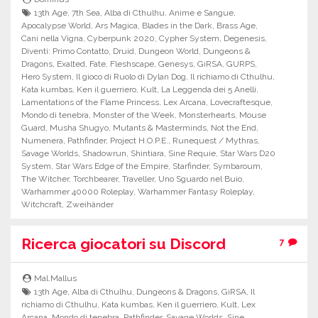
13th Age
,
7th Sea
,
Alba di Cthulhu
,
Anime e Sangue
,
Apocalypse World
,
Ars Magica
,
Blades in the Dark
,
Brass Age
,
Cani nella Vigna
,
Cyberpunk 2020
,
Cypher System
,
Degenesis
,
Diventi: Primo Contatto
,
Druid
,
Dungeon World
,
Dungeons &
Dragons
,
Exalted
,
Fate
,
Fleshscape
,
Genesys
,
GiRSA
,
GURPS
,
Hero System
,
Il gioco di Ruolo di Dylan Dog
,
Il richiamo di Cthulhu
,
Kata kumbas
,
Ken il guerriero
,
Kult
,
La Leggenda dei 5 Anelli
,
Lamentations of the Flame Princess
,
Lex Arcana
,
Lovecraftesque
,
Mondo di tenebra
,
Monster of the Week
,
Monsterhearts
,
Mouse
Guard
,
Musha Shugyo
,
Mutants & Masterminds
,
Not the End
,
Numenera
,
Pathfinder
,
Project H.O.P.E.
,
Runequest / Mythras
,
Savage Worlds
,
Shadowrun
,
Shintiara
,
Sine Requie
,
Star Wars D20
System
,
Star Wars Edge of the Empire
,
Starfinder
,
Symbaroum
,
The Witcher
,
Torchbearer
,
Traveller
,
Uno Sguardo nel Buio
,
Warhammer 40000 Roleplay
,
Warhammer Fantasy Roleplay
,
Witchcraft
,
Zweihänder
Ricerca giocatori su Discord
7
Mal.Mallus
13th Age
,
Alba di Cthulhu
,
Dungeons & Dragons
,
GiRSA
,
Il
richiamo di Cthulhu
,
Kata kumbas
,
Ken il guerriero
,
Kult
,
Lex
Arcana
,
Mondo di tenebra
,
Pathfinder
,
Savage Worlds
,
Sine