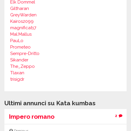
Elk Dommel
Giltharan
GreyWarden
Kairos2099
magnificat17
Mal.Mallus
PauLo
Prometeo
Sempre-Dritto
Sikander
The_Zeppo
Tlaxan
trisigdr
Ultimi annunci su Kata kumbas
Impero romano
2
Dominus