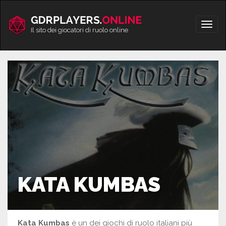
Vai
al
Apri/
contenuto
Il sito dei giocatori di ruolo online
men
KATA KUMBAS
Kata Kumbas
è un dei giochi di ruolo italiani più