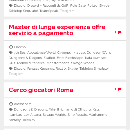
Warhammer Fantasy Roleplay
,
Witchcraft
Discord
,
Discord – Racconti da GdR
,
Role Gate
,
Roll20
,
Skype
,
Tabletop Simulator
,
TeamSpeak
,
Telegram
Master di lunga esperienza offre
servizio a pagamento
1
Erasmo
7th Sea
,
Apocalypse World
,
Cyberpunk 2020
,
Dungeon World
,
Dungeons & Dragons
,
Exalted
,
Fate
,
Fleshscape
,
Kata kumbas
,
Kult
,
Mondo di tenebra
,
Monsterhearts
,
Savage Worlds
Discord
,
Fantasy Grounds
,
Roll20
,
Skype
,
Tabletop Simulator
,
Telegram
Cerco giocatori Roma
1
Alessandro
Dungeons & Dragons
,
Fate
,
Il richiamo di Cthulhu
,
Kata
kumbas
,
Lex Arcana
,
Savage Worlds
,
Sine Requie
,
Warhammer
Fantasy Roleplay