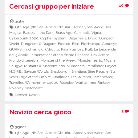
Cercasi gruppo per iniziare
10
gighen
13th Age
,
7th Sea
,
Alba di Cthulhu
,
Apocalypse World
,
Ars
Magica
,
Blades in the Dark
,
Brass Age
,
Cani nella Vigna
,
Cyberpunk 2020
,
Cypher System
,
Degenesis
,
Druid
,
Dungeon
World
,
Dungeons & Dragons
,
Exalted
,
Fate
,
Fleshscape
,
Genesys
,
GURPS
,
Il richiamo di Cthulhu
,
Kata kumbas
,
Kult
,
La Leggenda
dei 5 Anelli
,
Lamentations of the Flame Princess
,
Lex Arcana
,
Mondo di tenebra
,
Monster of the Week
,
Monsterhearts
,
Musha
Shugyo
,
Mutants & Masterminds
,
Numenera
,
Pathfinder
,
Project
H.O.P.E.
,
Savage Worlds
,
Shadowrun
,
Shintiara
,
Sine Requie
,
Star
Wars Edge of the Empire
,
Starfinder
,
The Witcher
,
Torchbearer
,
Traveller
,
Warhammer 40000 Roleplay
,
Warhammer Fantasy
Roleplay
,
Witchcraft
Discord
,
Roll20
Novizio cerca gioco
3
gighen
13th Age
,
7th Sea
,
Alba di Cthulhu
,
Apocalypse World
,
Ars