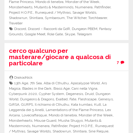
Flame Princess
,
Mondo di tenebra
,
Monster of the Week
,
Monsterhearts
,
Mutants & Masterminds
,
Numenera
,
Pathfinder
,
Project H.O.P.E.
,
Runequest / Mythras
,
Savage Worlds
,
Shadowrun
,
Shintiara
,
Symbaroum
,
The Witcher
,
Torchbearer
,
Traveller
Discord
,
Discord – Racconti da GdR
,
Dungeon PBEM
,
Fantasy
Grounds
,
Google Meet
,
Role Gate
,
Skype
,
Telegram
cerco qualcuno per
masterare/giocare a qualcosa di
particolare
7
DrakooNick
13th Age
,
7th Sea
,
Alba di Cthulhu
,
Apocalypse World
,
Ars
Magica
,
Blades in the Dark
,
Brass Age
,
Cani nella Vigna
,
Cyberpunk 2020
,
Cypher System
,
Degenesis
,
Druid
,
Dungeon
World
,
Dungeons & Dragons
,
Exalted
,
Fate
,
Fleshscape
,
Genesys
,
GiRSA
,
GURPS
,
Il richiamo di Cthulhu
,
Kata kumbas
,
Kult
,
La
Leggenda dei 5 Anelli
,
Lamentations of the Flame Princess
,
Lex
Arcana
,
Lovecraftesque
,
Mondo di tenebra
,
Monster of the Week
,
Monsterhearts
,
Mouse Guard
,
Musha Shugyo
,
Mutants &
Masterminds
,
Numenera
,
Pathfinder
,
Project H.O.P.E.
,
Runequest
/ Mythras
,
Savage Worlds
,
Shadowrun
,
Shintiara
,
Sine Requie
,