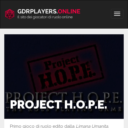
Vai
al
Apri/
contenuto
Il sito dei giocatori di ruolo online
men
PROJECT H.O.P.E.
Primo gioco di ruolo edito dalla
Limana Umanita
,