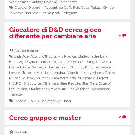
Warhammer Fantasy Roleplay
,
Witchcraft
Discord
,
Discord – Racconti da GdR
,
Role Gate
,
Roll20
,
Skype
,
Tabletop Simulator
,
TeamSpeak
,
Telegram
Giocatore di D&D cerca gioco
differente per cambiare aria
4
Anatominomon
13th Age
,
Alba di Cthulhu
,
Ars Magica
,
Blades in the Dark
,
Brass Age
,
Cyberpunk 2020
,
Cypher System
,
Dungeon World
,
Exalted
,
Fate
,
Genesys
,
Il richiamo di Cthulhu
,
Kult
,
Lex Arcana
,
Lovecraftesque
,
Mondo di tenebra
,
Monsterhearts
,
Mouse Guard
,
Musha Shugyo
,
Mutants & Masterminds
,
Numenera
,
Project
H.O.P.E.
,
Shadowrun
,
Shintiara
,
Sine Requie
,
Star Wars Edge of
the Empire
,
Starfinder
,
Symbaroum
,
The Witcher
,
Torchbearer
,
Traveller
Discord
,
Roll20
,
Tabletop Simulator
Cerco gruppo e master
2
WOTAN