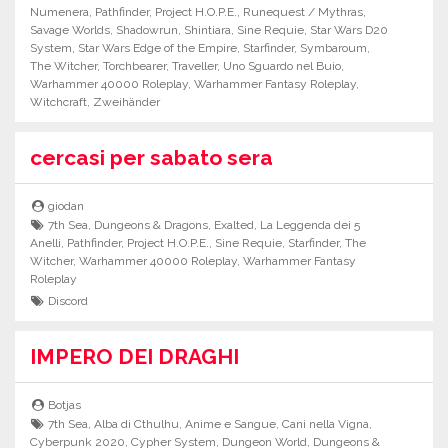
Numenera
,
Pathfinder
,
Project H.O.P.E.
,
Runequest / Mythras
,
Savage Worlds
,
Shadowrun
,
Shintiara
,
Sine Requie
,
Star Wars D20
System
,
Star Wars Edge of the Empire
,
Starfinder
,
Symbaroum
,
The Witcher
,
Torchbearer
,
Traveller
,
Uno Sguardo nel Buio
,
Warhammer 40000 Roleplay
,
Warhammer Fantasy Roleplay
,
Witchcraft
,
Zweihänder
cercasi per sabato sera
giodan
7th Sea
,
Dungeons & Dragons
,
Exalted
,
La Leggenda dei 5
Anelli
,
Pathfinder
,
Project H.O.P.E.
,
Sine Requie
,
Starfinder
,
The
Witcher
,
Warhammer 40000 Roleplay
,
Warhammer Fantasy
Roleplay
Discord
IMPERO DEI DRAGHI
Botjas
7th Sea
,
Alba di Cthulhu
,
Anime e Sangue
,
Cani nella Vigna
,
Cyberpunk 2020
,
Cypher System
,
Dungeon World
,
Dungeons &