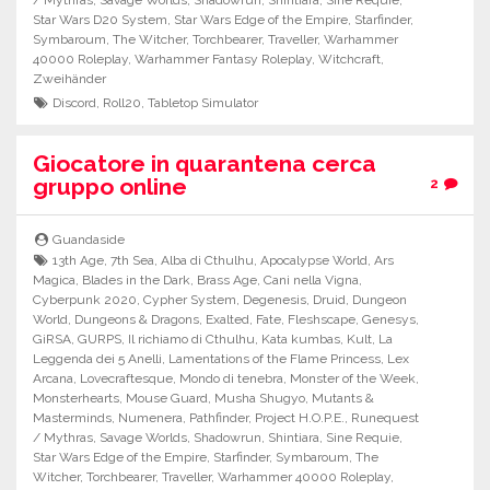
/ Mythras
,
Savage Worlds
,
Shadowrun
,
Shintiara
,
Sine Requie
,
Star Wars D20 System
,
Star Wars Edge of the Empire
,
Starfinder
,
Symbaroum
,
The Witcher
,
Torchbearer
,
Traveller
,
Warhammer
40000 Roleplay
,
Warhammer Fantasy Roleplay
,
Witchcraft
,
Zweihänder
Discord
,
Roll20
,
Tabletop Simulator
Giocatore in quarantena cerca
gruppo online
2
Guandaside
13th Age
,
7th Sea
,
Alba di Cthulhu
,
Apocalypse World
,
Ars
Magica
,
Blades in the Dark
,
Brass Age
,
Cani nella Vigna
,
Cyberpunk 2020
,
Cypher System
,
Degenesis
,
Druid
,
Dungeon
World
,
Dungeons & Dragons
,
Exalted
,
Fate
,
Fleshscape
,
Genesys
,
GiRSA
,
GURPS
,
Il richiamo di Cthulhu
,
Kata kumbas
,
Kult
,
La
Leggenda dei 5 Anelli
,
Lamentations of the Flame Princess
,
Lex
Arcana
,
Lovecraftesque
,
Mondo di tenebra
,
Monster of the Week
,
Monsterhearts
,
Mouse Guard
,
Musha Shugyo
,
Mutants &
Masterminds
,
Numenera
,
Pathfinder
,
Project H.O.P.E.
,
Runequest
/ Mythras
,
Savage Worlds
,
Shadowrun
,
Shintiara
,
Sine Requie
,
Star Wars Edge of the Empire
,
Starfinder
,
Symbaroum
,
The
Witcher
,
Torchbearer
,
Traveller
,
Warhammer 40000 Roleplay
,