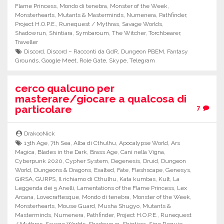
Flame Princess
,
Mondo di tenebra
,
Monster of the Week
,
Monsterhearts
,
Mutants & Masterminds
,
Numenera
,
Pathfinder
,
Project H.O.P.E.
,
Runequest / Mythras
,
Savage Worlds
,
Shadowrun
,
Shintiara
,
Symbaroum
,
The Witcher
,
Torchbearer
,
Traveller
Discord
,
Discord – Racconti da GdR
,
Dungeon PBEM
,
Fantasy
Grounds
,
Google Meet
,
Role Gate
,
Skype
,
Telegram
cerco qualcuno per
masterare/giocare a qualcosa di
particolare
7
DrakooNick
13th Age
,
7th Sea
,
Alba di Cthulhu
,
Apocalypse World
,
Ars
Magica
,
Blades in the Dark
,
Brass Age
,
Cani nella Vigna
,
Cyberpunk 2020
,
Cypher System
,
Degenesis
,
Druid
,
Dungeon
World
,
Dungeons & Dragons
,
Exalted
,
Fate
,
Fleshscape
,
Genesys
,
GiRSA
,
GURPS
,
Il richiamo di Cthulhu
,
Kata kumbas
,
Kult
,
La
Leggenda dei 5 Anelli
,
Lamentations of the Flame Princess
,
Lex
Arcana
,
Lovecraftesque
,
Mondo di tenebra
,
Monster of the Week
,
Monsterhearts
,
Mouse Guard
,
Musha Shugyo
,
Mutants &
Masterminds
,
Numenera
,
Pathfinder
,
Project H.O.P.E.
,
Runequest