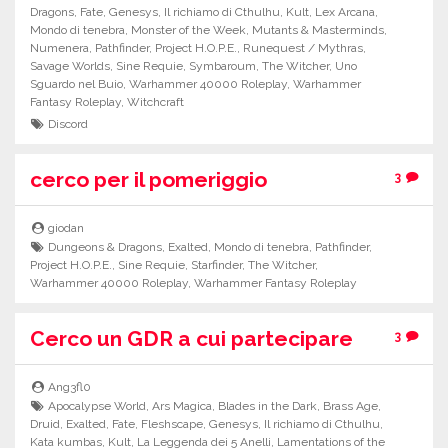
Dragons
,
Fate
,
Genesys
,
Il richiamo di Cthulhu
,
Kult
,
Lex Arcana
,
Mondo di tenebra
,
Monster of the Week
,
Mutants & Masterminds
,
Numenera
,
Pathfinder
,
Project H.O.P.E.
,
Runequest / Mythras
,
Savage Worlds
,
Sine Requie
,
Symbaroum
,
The Witcher
,
Uno
Sguardo nel Buio
,
Warhammer 40000 Roleplay
,
Warhammer
Fantasy Roleplay
,
Witchcraft
Discord
cerco per il pomeriggio
3
giodan
Dungeons & Dragons
,
Exalted
,
Mondo di tenebra
,
Pathfinder
,
Project H.O.P.E.
,
Sine Requie
,
Starfinder
,
The Witcher
,
Warhammer 40000 Roleplay
,
Warhammer Fantasy Roleplay
Cerco un GDR a cui partecipare
3
Ang3fl0
Apocalypse World
,
Ars Magica
,
Blades in the Dark
,
Brass Age
,
Druid
,
Exalted
,
Fate
,
Fleshscape
,
Genesys
,
Il richiamo di Cthulhu
,
Kata kumbas
,
Kult
,
La Leggenda dei 5 Anelli
,
Lamentations of the