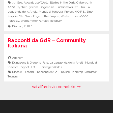
7th Sea
,
Apocalypse World
,
Blades in the Dark
,
Cyberpunk
2020
,
Cypher System
,
Degenesis
,
Il richiamo di Cthulhu
,
La
Leggenda dei 5 Anelli
,
Mondo di tenebra
,
Project H.O.P.E.
,
Sine
Requie
,
Star Wars Edge of the Empire
,
Warhammer 40000
Roleplay
,
Warhammer Fantasy Roleplay
Discord
,
Roll20
Racconti da GdR – Community
Italiana
Adohorn
Dungeons & Dragons
,
Fate
,
La Leggenda dei 5 Anelli
,
Mondo di
tenebra
,
Project H.O.P.E.
,
Savage Worlds
Discord
,
Discord – Racconti da GdR
,
Roll20
,
Tabletop Simulator
,
Telegram
Vai all’archivio completo