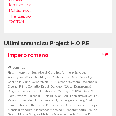
lorenzo2212
Maldipanza
The_Zeppo
WOTAN
Ultimi annunci su Project H.O.P.E.
Impero romano
2
Dominus
13th Age
,
7th Sea
,
Alba di Cthulhu
,
Anime e Sangue
,
Apocalypse World
,
Ars Magica
,
Blades in the Dark
,
Brass Age
,
Cani nella Vigna
,
Cyberpunk 2020
,
Cypher System
,
Degenesis
,
Diventi: Primo Contatto
,
Druid
,
Dungeon World
,
Dungeons &
Dragons
,
Exalted
,
Fate
,
Fleshscape
,
Genesys
,
GiRSA
,
GURPS
,
Hero System
,
Il gioco di Ruolo di Dylan Dog
,
Il richiamo di Cthulhu
,
Kata kumbas
,
Ken il guerriero
,
Kult
,
La Leggenda dei 5 Anelli
,
Lamentations of the Flame Princess
,
Lex Arcana
,
Lovecraftesque
,
Mondo di tenebra
,
Monster of the Week
,
Monsterhearts
,
Mouse
Guard
,
Musha Shugyo
,
Mutants & Masterminds
,
Not the End
,