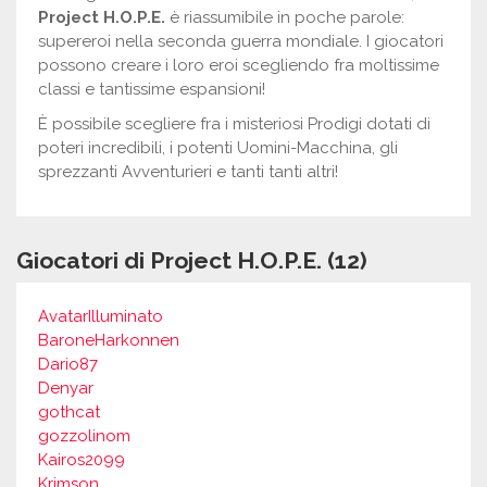
Project H.O.P.E.
è riassumibile in poche parole:
supereroi nella seconda guerra mondiale. I giocatori
possono creare i loro eroi scegliendo fra moltissime
classi e tantissime espansioni!
È possibile scegliere fra i misteriosi Prodigi dotati di
poteri incredibili, i potenti Uomini-Macchina, gli
sprezzanti Avventurieri e tanti tanti altri!
Giocatori di Project H.O.P.E. (12)
AvatarIlluminato
BaroneHarkonnen
Dario87
Denyar
gothcat
gozzolinom
Kairos2099
Krimson