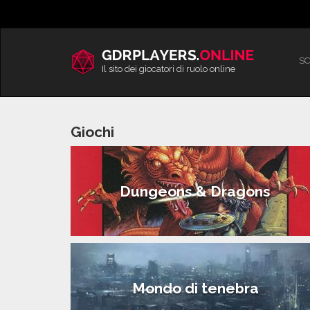
Vai
al
contenuto
SC
Il sito dei giocatori di ruolo online
Giochi
Dungeons & Dragons
Mondo di tenebra