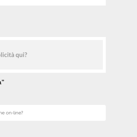
a”
he on-line?