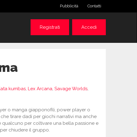
Pubblicità
Contatti
Registrati
Accedi
oma
Kata kumbas
,
Lex Arcana
,
Savage Worlds
,
yer o manga giapponofili, power player o
e che tirare dadi per giochi narrativi ma anche
e qualcuno per coltivare una bella passione e
 per chiudere il gruppo.