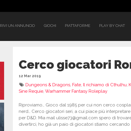
RIVI UN ANNUNCIO
GIOCHI
PIATTAFORME
PLAY BY CHAT
Cerco giocatori R
12 Mar 2019
Dungeons & Dragons
,
Fate
,
Il richiamo di Cthulhu
,
Sine Requie
,
Warhammer Fantasy Roleplay
Riproviamo… Gioco dal 1985 per cui non cerco cospla
nerd… Cerco giocatori seri, a cui piace più interpretar
per D&D. Mia mail ulisse73@gmail.com spero di trovar
divertirci, ho già un paio di giocatori stiamo cercando