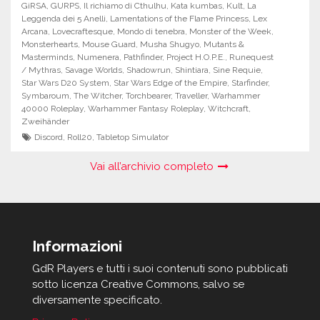
GiRSA
,
GURPS
,
Il richiamo di Cthulhu
,
Kata kumbas
,
Kult
,
La
Leggenda dei 5 Anelli
,
Lamentations of the Flame Princess
,
Lex
Arcana
,
Lovecraftesque
,
Mondo di tenebra
,
Monster of the Week
,
Monsterhearts
,
Mouse Guard
,
Musha Shugyo
,
Mutants &
Masterminds
,
Numenera
,
Pathfinder
,
Project H.O.P.E.
,
Runequest
/ Mythras
,
Savage Worlds
,
Shadowrun
,
Shintiara
,
Sine Requie
,
Star Wars D20 System
,
Star Wars Edge of the Empire
,
Starfinder
,
Symbaroum
,
The Witcher
,
Torchbearer
,
Traveller
,
Warhammer
40000 Roleplay
,
Warhammer Fantasy Roleplay
,
Witchcraft
,
Zweihänder
Discord
,
Roll20
,
Tabletop Simulator
Vai all’archivio completo
Informazioni
GdR Players e tutti i suoi contenuti sono pubblicati
sotto licenza Creative Commons, salvo se
diversamente specificato.