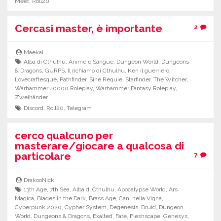
Meet
,
Roll20
Cercasi master, è importante
2
Maekal
Alba di Cthulhu
,
Anime e Sangue
,
Dungeon World
,
Dungeons
& Dragons
,
GURPS
,
Il richiamo di Cthulhu
,
Ken il guerriero
,
Lovecraftesque
,
Pathfinder
,
Sine Requie
,
Starfinder
,
The Witcher
,
Warhammer 40000 Roleplay
,
Warhammer Fantasy Roleplay
,
Zweihänder
Discord
,
Roll20
,
Telegram
cerco qualcuno per
masterare/giocare a qualcosa di
particolare
7
DrakooNick
13th Age
,
7th Sea
,
Alba di Cthulhu
,
Apocalypse World
,
Ars
Magica
,
Blades in the Dark
,
Brass Age
,
Cani nella Vigna
,
Cyberpunk 2020
,
Cypher System
,
Degenesis
,
Druid
,
Dungeon
World
,
Dungeons & Dragons
,
Exalted
,
Fate
,
Fleshscape
,
Genesys
,