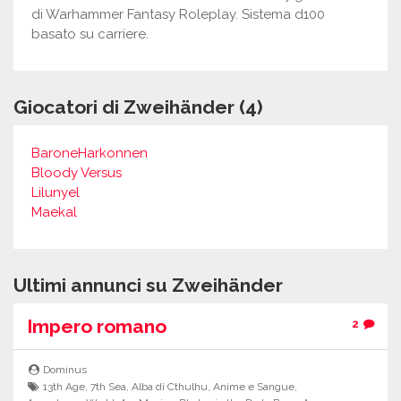
di Warhammer Fantasy Roleplay. Sistema d100
basato su carriere.
Giocatori di Zweihänder (4)
BaroneHarkonnen
Bloody Versus
Lilunyel
Maekal
Ultimi annunci su Zweihänder
Impero romano
2
Dominus
13th Age
,
7th Sea
,
Alba di Cthulhu
,
Anime e Sangue
,