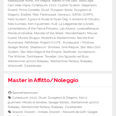
Apocalypse World
,
Ars Magica
,
Blades in the Dark
,
Brass Age
,
Cani nella Vigna
,
Cyberpunk 2020
,
Cypher System
,
Degenesis
,
Diventi: Primo Contatto
,
Druid
,
Dungeon World
,
Dungeons &
Dragons
,
Exalted
,
Fate
,
Fleshscape
,
Genesys
,
GiRSA
,
GURPS
,
Hero System
,
Il gioco di Ruolo di Dylan Dog
,
Il richiamo di Cthulhu
,
Kata kumbas
,
Ken il guerriero
,
Kult
,
La Leggenda dei 5 Anelli
,
Lamentations of the Flame Princess
,
Lex Arcana
,
Lovecraftesque
,
Mondo di tenebra
,
Monster of the Week
,
Monsterhearts
,
Mouse
Guard
,
Musha Shugyo
,
Mutants & Masterminds
,
Not the End
,
Numenera
,
Pathfinder
,
Project H.O.P.E.
,
Runequest / Mythras
,
Savage Worlds
,
Shadowrun
,
Shintiara
,
Sine Requie
,
Star Wars D20
System
,
Star Wars Edge of the Empire
,
Starfinder
,
Symbaroum
,
The Witcher
,
Torchbearer
,
Traveller
,
Uno Sguardo nel Buio
,
Warhammer 40000 Roleplay
,
Warhammer Fantasy Roleplay
,
Witchcraft
,
Zweihänder
Master in Affitto/Noleggio
BaroneHarkonnen
Cyberpunk 2020
,
Druid
,
Dungeons & Dragons
,
Ken il
guerriero
,
Mondo di tenebra
,
Savage Worlds
,
Warhammer 40000
Roleplay
,
Warhammer Fantasy Roleplay
,
Zweihänder
Discord
,
Discord – Inntale
,
Discord – Racconti da GdR
,
Google