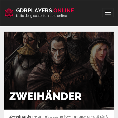
Vai
al
Apri/
contenuto
Il sito dei giocatori di ruolo online
men
ZWEIHÄNDER
Zweihänder
è un retroclone low fantasy
grim & dark