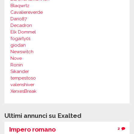
Blaqwrtz
Cavaliereverde
Dario87
Decadron
Elk Dommel
fogarty01
giodan
Newswitch
Nove
Ronin
Sikander
tempestoso
valenshiver
XerxesBreak
Ultimi annunci su Exalted
Impero romano
2