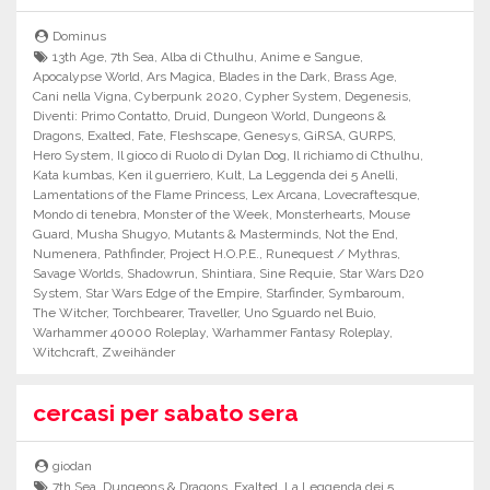
Dominus
13th Age
,
7th Sea
,
Alba di Cthulhu
,
Anime e Sangue
,
Apocalypse World
,
Ars Magica
,
Blades in the Dark
,
Brass Age
,
Cani nella Vigna
,
Cyberpunk 2020
,
Cypher System
,
Degenesis
,
Diventi: Primo Contatto
,
Druid
,
Dungeon World
,
Dungeons &
Dragons
,
Exalted
,
Fate
,
Fleshscape
,
Genesys
,
GiRSA
,
GURPS
,
Hero System
,
Il gioco di Ruolo di Dylan Dog
,
Il richiamo di Cthulhu
,
Kata kumbas
,
Ken il guerriero
,
Kult
,
La Leggenda dei 5 Anelli
,
Lamentations of the Flame Princess
,
Lex Arcana
,
Lovecraftesque
,
Mondo di tenebra
,
Monster of the Week
,
Monsterhearts
,
Mouse
Guard
,
Musha Shugyo
,
Mutants & Masterminds
,
Not the End
,
Numenera
,
Pathfinder
,
Project H.O.P.E.
,
Runequest / Mythras
,
Savage Worlds
,
Shadowrun
,
Shintiara
,
Sine Requie
,
Star Wars D20
System
,
Star Wars Edge of the Empire
,
Starfinder
,
Symbaroum
,
The Witcher
,
Torchbearer
,
Traveller
,
Uno Sguardo nel Buio
,
Warhammer 40000 Roleplay
,
Warhammer Fantasy Roleplay
,
Witchcraft
,
Zweihänder
cercasi per sabato sera
giodan
7th Sea
,
Dungeons & Dragons
,
Exalted
,
La Leggenda dei 5