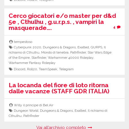
Cerco giocatori e/o master per d&d
5e , Cthulhu , g.u.r.p.s. , vampiri la
masquerade….
4
tempestoso
Cyberpunk 2020
,
Dungeons & Dragons
,
Exalted
,
GURPS
,
Il
richiamo di Cthulhu
,
Mondo di tenebra
,
Pathfinder
,
Star Wars Edge
of the Empire
,
Starfinder
,
Warhammer 40000 Roleplay
,
Warhammer Fantasy Roleplay
Discord
,
Roll20
,
TeamSpeak
,
Telegram
La locanda del fiore di loto ritorna
dalle vacanze (STAFF GDR ITALIA)
Willy il principe di Bel Air
Dungeon World
,
Dungeons & Dragons
,
Exalted
,
Il richiamo di
Cthulhu
,
Pathfinder
Vai all’archivio completo