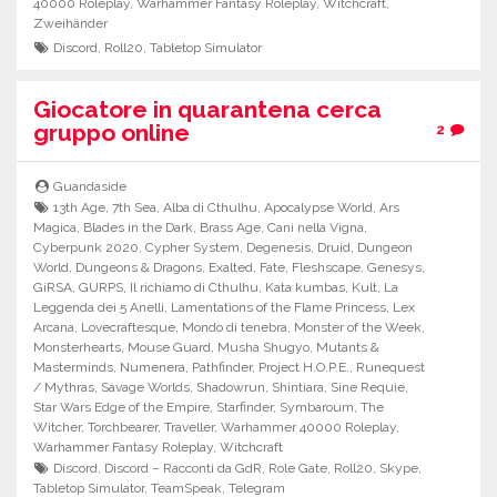
40000 Roleplay
,
Warhammer Fantasy Roleplay
,
Witchcraft
,
Zweihänder
Discord
,
Roll20
,
Tabletop Simulator
Giocatore in quarantena cerca
gruppo online
2
Guandaside
13th Age
,
7th Sea
,
Alba di Cthulhu
,
Apocalypse World
,
Ars
Magica
,
Blades in the Dark
,
Brass Age
,
Cani nella Vigna
,
Cyberpunk 2020
,
Cypher System
,
Degenesis
,
Druid
,
Dungeon
World
,
Dungeons & Dragons
,
Exalted
,
Fate
,
Fleshscape
,
Genesys
,
GiRSA
,
GURPS
,
Il richiamo di Cthulhu
,
Kata kumbas
,
Kult
,
La
Leggenda dei 5 Anelli
,
Lamentations of the Flame Princess
,
Lex
Arcana
,
Lovecraftesque
,
Mondo di tenebra
,
Monster of the Week
,
Monsterhearts
,
Mouse Guard
,
Musha Shugyo
,
Mutants &
Masterminds
,
Numenera
,
Pathfinder
,
Project H.O.P.E.
,
Runequest
/ Mythras
,
Savage Worlds
,
Shadowrun
,
Shintiara
,
Sine Requie
,
Star Wars Edge of the Empire
,
Starfinder
,
Symbaroum
,
The
Witcher
,
Torchbearer
,
Traveller
,
Warhammer 40000 Roleplay
,
Warhammer Fantasy Roleplay
,
Witchcraft
Discord
,
Discord – Racconti da GdR
,
Role Gate
,
Roll20
,
Skype
,
Tabletop Simulator
,
TeamSpeak
,
Telegram