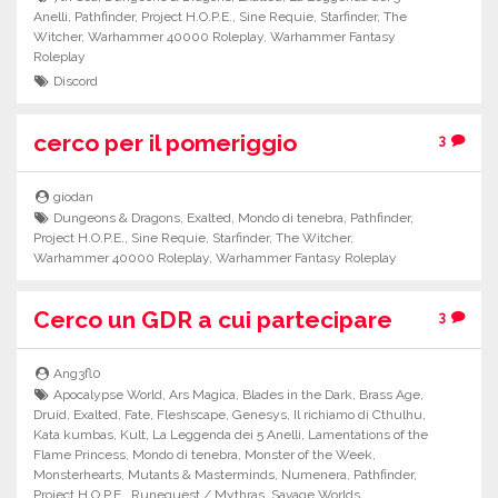
Anelli
,
Pathfinder
,
Project H.O.P.E.
,
Sine Requie
,
Starfinder
,
The
Witcher
,
Warhammer 40000 Roleplay
,
Warhammer Fantasy
Roleplay
Discord
cerco per il pomeriggio
3
giodan
Dungeons & Dragons
,
Exalted
,
Mondo di tenebra
,
Pathfinder
,
Project H.O.P.E.
,
Sine Requie
,
Starfinder
,
The Witcher
,
Warhammer 40000 Roleplay
,
Warhammer Fantasy Roleplay
Cerco un GDR a cui partecipare
3
Ang3fl0
Apocalypse World
,
Ars Magica
,
Blades in the Dark
,
Brass Age
,
Druid
,
Exalted
,
Fate
,
Fleshscape
,
Genesys
,
Il richiamo di Cthulhu
,
Kata kumbas
,
Kult
,
La Leggenda dei 5 Anelli
,
Lamentations of the
Flame Princess
,
Mondo di tenebra
,
Monster of the Week
,
Monsterhearts
,
Mutants & Masterminds
,
Numenera
,
Pathfinder
,
Project H.O.P.E.
,
Runequest / Mythras
,
Savage Worlds
,