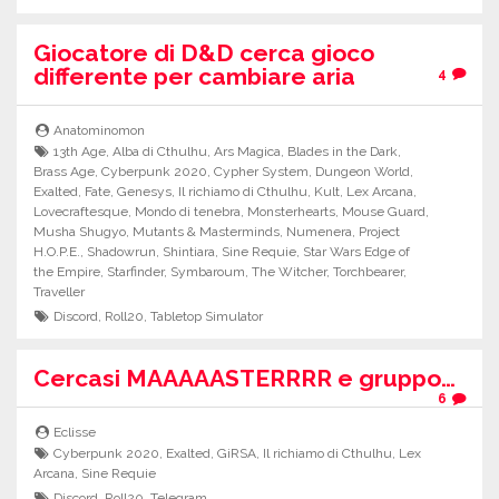
Giocatore di D&D cerca gioco
differente per cambiare aria
4
Anatominomon
13th Age
,
Alba di Cthulhu
,
Ars Magica
,
Blades in the Dark
,
Brass Age
,
Cyberpunk 2020
,
Cypher System
,
Dungeon World
,
Exalted
,
Fate
,
Genesys
,
Il richiamo di Cthulhu
,
Kult
,
Lex Arcana
,
Lovecraftesque
,
Mondo di tenebra
,
Monsterhearts
,
Mouse Guard
,
Musha Shugyo
,
Mutants & Masterminds
,
Numenera
,
Project
H.O.P.E.
,
Shadowrun
,
Shintiara
,
Sine Requie
,
Star Wars Edge of
the Empire
,
Starfinder
,
Symbaroum
,
The Witcher
,
Torchbearer
,
Traveller
Discord
,
Roll20
,
Tabletop Simulator
Cercasi MAAAAASTERRRR e gruppo…
6
Eclisse
Cyberpunk 2020
,
Exalted
,
GiRSA
,
Il richiamo di Cthulhu
,
Lex
Arcana
,
Sine Requie
Discord
,
Roll20
,
Telegram