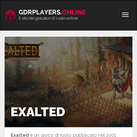
Vai
al
Apri/
contenuto
Il sito dei giocatori di ruolo online
men
EXALTED
Exalted
è un gioco di ruolo pubblicato nel 2001