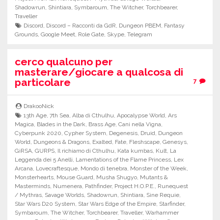
Shadowrun
,
Shintiara
,
Symbaroum
,
The Witcher
,
Torchbearer
,
Traveller
Discord
,
Discord – Racconti da GdR
,
Dungeon PBEM
,
Fantasy
Grounds
,
Google Meet
,
Role Gate
,
Skype
,
Telegram
cerco qualcuno per
masterare/giocare a qualcosa di
particolare
7
DrakooNick
13th Age
,
7th Sea
,
Alba di Cthulhu
,
Apocalypse World
,
Ars
Magica
,
Blades in the Dark
,
Brass Age
,
Cani nella Vigna
,
Cyberpunk 2020
,
Cypher System
,
Degenesis
,
Druid
,
Dungeon
World
,
Dungeons & Dragons
,
Exalted
,
Fate
,
Fleshscape
,
Genesys
,
GiRSA
,
GURPS
,
Il richiamo di Cthulhu
,
Kata kumbas
,
Kult
,
La
Leggenda dei 5 Anelli
,
Lamentations of the Flame Princess
,
Lex
Arcana
,
Lovecraftesque
,
Mondo di tenebra
,
Monster of the Week
,
Monsterhearts
,
Mouse Guard
,
Musha Shugyo
,
Mutants &
Masterminds
,
Numenera
,
Pathfinder
,
Project H.O.P.E.
,
Runequest
/ Mythras
,
Savage Worlds
,
Shadowrun
,
Shintiara
,
Sine Requie
,
Star Wars D20 System
,
Star Wars Edge of the Empire
,
Starfinder
,
Symbaroum
,
The Witcher
,
Torchbearer
,
Traveller
,
Warhammer