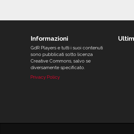
Informazioni
Ultim
GdR Players e tutti i suoi contenuti
sono pubblicati sotto licenza
Creative Commons, salvo se
diversamente specificato.
Privacy Policy