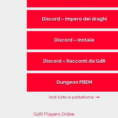
Discord – Impero dei draghi
Discord – Inntale
Discord – Racconti da GdR
Dungeon PBEM
Vedi tutte le piattaforme
GdR Players Online