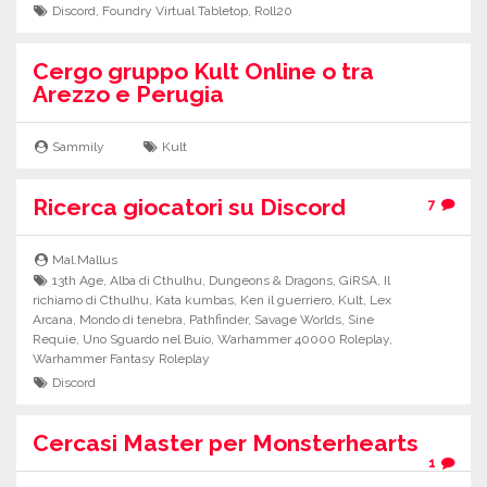
Discord
,
Foundry Virtual Tabletop
,
Roll20
Cergo gruppo Kult Online o tra
Arezzo e Perugia
Sammily
Kult
Ricerca giocatori su Discord
7
Mal.Mallus
13th Age
,
Alba di Cthulhu
,
Dungeons & Dragons
,
GiRSA
,
Il
richiamo di Cthulhu
,
Kata kumbas
,
Ken il guerriero
,
Kult
,
Lex
Arcana
,
Mondo di tenebra
,
Pathfinder
,
Savage Worlds
,
Sine
Requie
,
Uno Sguardo nel Buio
,
Warhammer 40000 Roleplay
,
Warhammer Fantasy Roleplay
Discord
Cercasi Master per Monsterhearts
1