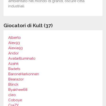
ambientato nel mondo di grandi, oscure città
industriali.
Giocatori di Kult (37)
Alberto
Alex93
Alexia93
Andor
AvatarIlluminato
Azahk
Badets
BaroneHarkonnen
Bearazor
Blinck
Byakhee68
cleo
Coboye
CraZY