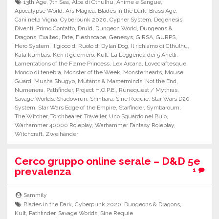
13th Age
,
7th Sea
,
Alba di Cthulhu
,
Anime e Sangue
,
Apocalypse World
,
Ars Magica
,
Blades in the Dark
,
Brass Age
,
Cani nella Vigna
,
Cyberpunk 2020
,
Cypher System
,
Degenesis
,
Diventi: Primo Contatto
,
Druid
,
Dungeon World
,
Dungeons &
Dragons
,
Exalted
,
Fate
,
Fleshscape
,
Genesys
,
GiRSA
,
GURPS
,
Hero System
,
Il gioco di Ruolo di Dylan Dog
,
Il richiamo di Cthulhu
,
Kata kumbas
,
Ken il guerriero
,
Kult
,
La Leggenda dei 5 Anelli
,
Lamentations of the Flame Princess
,
Lex Arcana
,
Lovecraftesque
,
Mondo di tenebra
,
Monster of the Week
,
Monsterhearts
,
Mouse
Guard
,
Musha Shugyo
,
Mutants & Masterminds
,
Not the End
,
Numenera
,
Pathfinder
,
Project H.O.P.E.
,
Runequest / Mythras
,
Savage Worlds
,
Shadowrun
,
Shintiara
,
Sine Requie
,
Star Wars D20
System
,
Star Wars Edge of the Empire
,
Starfinder
,
Symbaroum
,
The Witcher
,
Torchbearer
,
Traveller
,
Uno Sguardo nel Buio
,
Warhammer 40000 Roleplay
,
Warhammer Fantasy Roleplay
,
Witchcraft
,
Zweihänder
Cerco gruppo online serale – D&D 5e
prevalenza
1
Sammily
Blades in the Dark
,
Cyberpunk 2020
,
Dungeons & Dragons
,
Kult
,
Pathfinder
,
Savage Worlds
,
Sine Requie