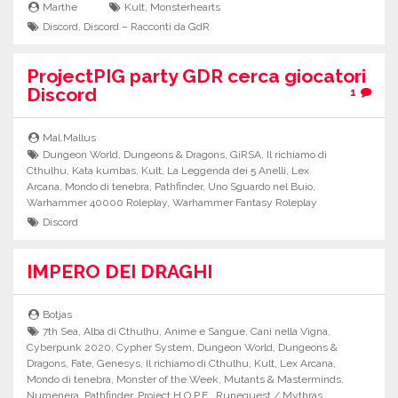
Marthe
Kult
,
Monsterhearts
Discord
,
Discord – Racconti da GdR
ProjectPIG party GDR cerca giocatori
Discord
1
Mal.Mallus
Dungeon World
,
Dungeons & Dragons
,
GiRSA
,
Il richiamo di
Cthulhu
,
Kata kumbas
,
Kult
,
La Leggenda dei 5 Anelli
,
Lex
Arcana
,
Mondo di tenebra
,
Pathfinder
,
Uno Sguardo nel Buio
,
Warhammer 40000 Roleplay
,
Warhammer Fantasy Roleplay
Discord
IMPERO DEI DRAGHI
Botjas
7th Sea
,
Alba di Cthulhu
,
Anime e Sangue
,
Cani nella Vigna
,
Cyberpunk 2020
,
Cypher System
,
Dungeon World
,
Dungeons &
Dragons
,
Fate
,
Genesys
,
Il richiamo di Cthulhu
,
Kult
,
Lex Arcana
,
Mondo di tenebra
,
Monster of the Week
,
Mutants & Masterminds
,
Numenera
,
Pathfinder
,
Project H.O.P.E.
,
Runequest / Mythras
,