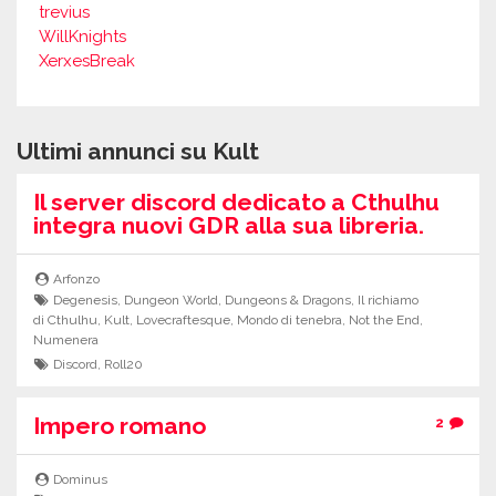
trevius
WillKnights
XerxesBreak
Ultimi annunci su Kult
Il server discord dedicato a Cthulhu
integra nuovi GDR alla sua libreria.
Arfonzo
Degenesis
,
Dungeon World
,
Dungeons & Dragons
,
Il richiamo
di Cthulhu
,
Kult
,
Lovecraftesque
,
Mondo di tenebra
,
Not the End
,
Numenera
Discord
,
Roll20
Impero romano
2
Dominus