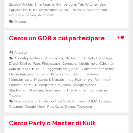
Savage Worlds
,
Sine Requie
,
Symbaroum
,
The Witcher
,
Uno
Sguardo nel Buio
,
Warhammer 40000 Roleplay
,
Warhammer
Fantasy Roleplay
,
Witchcraft
Discord
Cerco un GDR a cui partecipare
3
Ang3fl0
Apocalypse World
,
Ars Magica
,
Blades in the Dark
,
Brass Age
,
Druid
,
Exalted
,
Fate
,
Fleshscape
,
Genesys
,
Il richiamo di Cthulhu
,
Kata kumbas
,
Kult
,
La Leggenda dei 5 Anelli
,
Lamentations of the
Flame Princess
,
Mondo di tenebra
,
Monster of the Week
,
Monsterhearts
,
Mutants & Masterminds
,
Numenera
,
Pathfinder
,
Project H.O.P.E.
,
Runequest / Mythras
,
Savage Worlds
,
Shadowrun
,
Shintiara
,
Symbaroum
,
The Witcher
,
Torchbearer
,
Traveller
Discord
,
Discord – Racconti da GdR
,
Dungeon PBEM
,
Fantasy
Grounds
,
Google Meet
,
Role Gate
,
Skype
,
Telegram
Cerco Party o Master di Kult