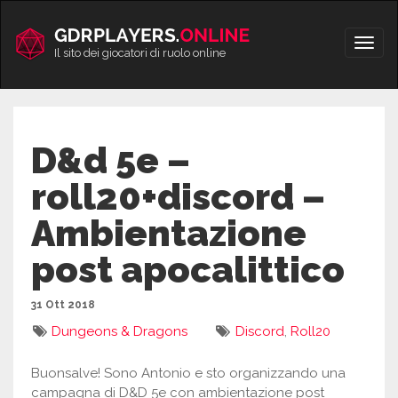
Vai
al
Apri/
contenuto
Il sito dei giocatori di ruolo online
men
D&d 5e –
roll20+discord –
Ambientazione
post apocalittico
31 Ott 2018
Dungeons & Dragons
Discord
,
Roll20
Buonsalve! Sono Antonio e sto organizzando una
campagna di D&D 5e con ambientazione post