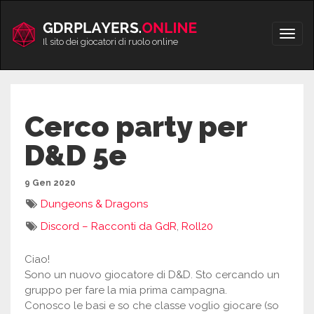
Vai
al
Apri/
contenuto
Il sito dei giocatori di ruolo online
men
Cerco party per
D&D 5e
9 Gen 2020
Dungeons & Dragons
Discord – Racconti da GdR
,
Roll20
Ciao!
Sono un nuovo giocatore di D&D. Sto cercando un
gruppo per fare la mia prima campagna.
Conosco le basi e so che classe voglio giocare (so