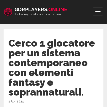
Vai
al
Apri/
contenuto
Il sito dei giocatori di ruolo online
men
Cerco 1 giocatore
per un sistema
contemporaneo
con elementi
fantasy e
soprannaturali.
1 Apr 2021