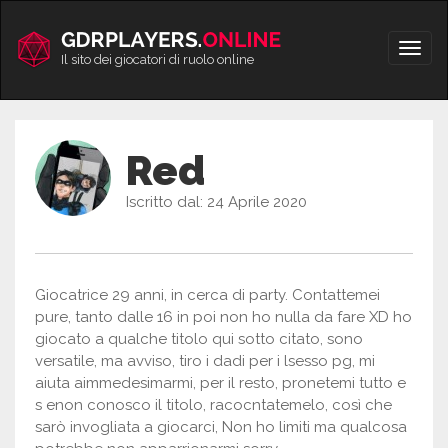
Vai
al
Apri/
contenuto
Il sito dei giocatori di ruolo online
men
Red
Iscritto dal: 24 Aprile 2020
Giocatrice 29 anni, in cerca di party. Contattemei
pure, tanto dalle 16 in poi non ho nulla da fare XD ho
giocato a qualche titolo qui sotto citato, sono
versatile, ma avviso, tiro i dadi per i lsesso pg, mi
aiuta aimmedesimarmi, per il resto, pronetemi tutto e
s enon conosco il titolo, racocntatemelo, così che
sarò invogliata a giocarci, Non ho limiti ma qualcosa