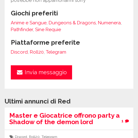
potrebbe non apparrionarmi sorry
Giochi preferiti
Anime e Sangue
,
Dungeons & Dragons
,
Numenera
,
Pathfinder
,
Sine Requie
Piattaforme preferite
Discord
,
Roll20
,
Telegram
Invia messaggio
Ultimi annunci di Red
Master e Giocatrice offrono party a
Shadow of the demon lord
1
Discord
,
Roll20
,
Telegram