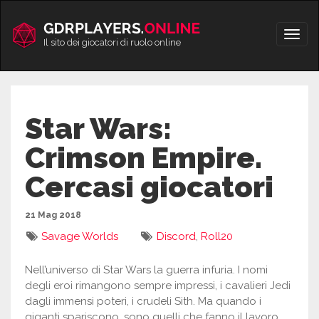
Vai
al
Apri/
contenuto
Il sito dei giocatori di ruolo online
men
Star Wars:
Crimson Empire.
Cercasi giocatori
21 Mag 2018
Savage Worlds
Discord
,
Roll20
Nell’universo di Star Wars la guerra infuria. I nomi
degli eroi rimangono sempre impressi, i cavalieri Jedi
dagli immensi poteri, i crudeli Sith. Ma quando i
giganti spariscono, sono quelli che fanno il lavoro