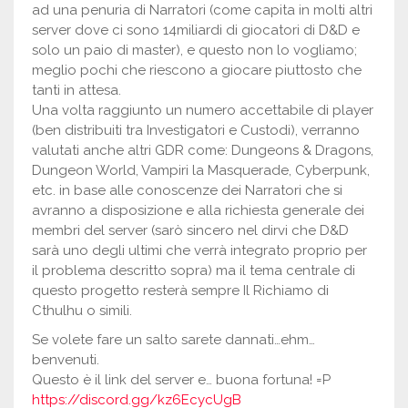
ad una penuria di Narratori (come capita in molti altri
server dove ci sono 14miliardi di giocatori di D&D e
solo un paio di master), e questo non lo vogliamo;
meglio pochi che riescono a giocare piuttosto che
tanti in attesa.
Una volta raggiunto un numero accettabile di player
(ben distribuiti tra Investigatori e Custodi), verranno
valutati anche altri GDR come: Dungeons & Dragons,
Dungeon World, Vampiri la Masquerade, Cyberpunk,
etc. in base alle conoscenze dei Narratori che si
avranno a disposizione e alla richiesta generale dei
membri del server (sarò sincero nel dirvi che D&D
sarà uno degli ultimi che verrà integrato proprio per
il problema descritto sopra) ma il tema centrale di
questo progetto resterà sempre Il Richiamo di
Cthulhu o simili.
Se volete fare un salto sarete dannati…ehm…
benvenuti.
Questo è il link del server e… buona fortuna! =P
https://discord.gg/kz6EcycUgB