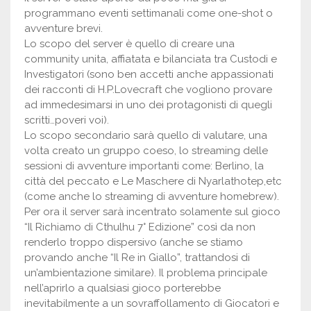
programmano eventi settimanali come one-shot o
avventure brevi.
Lo scopo del server è quello di creare una
community unita, affiatata e bilanciata tra Custodi e
Investigatori (sono ben accetti anche appassionati
dei racconti di H.P.Lovecraft che vogliono provare
ad immedesimarsi in uno dei protagonisti di quegli
scritti…poveri voi).
Lo scopo secondario sarà quello di valutare, una
volta creato un gruppo coeso, lo streaming delle
sessioni di avventure importanti come: Berlino, la
città del peccato e Le Maschere di Nyarlathotep,etc
(come anche lo streaming di avventure homebrew).
Per ora il server sarà incentrato solamente sul gioco
“Il Richiamo di Cthulhu 7° Edizione” così da non
renderlo troppo dispersivo (anche se stiamo
provando anche “Il Re in Giallo”, trattandosi di
un’ambientazione similare). Il problema principale
nell’aprirlo a qualsiasi gioco porterebbe
inevitabilmente a un sovraffollamento di Giocatori e