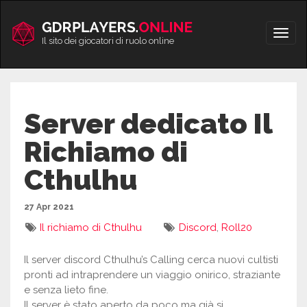
Vai
al
Apri/
contenuto
Il sito dei giocatori di ruolo online
men
Server dedicato Il
Richiamo di
Cthulhu
27 Apr 2021
Il richiamo di Cthulhu
Discord
,
Roll20
Il server discord Cthulhu’s Calling cerca nuovi cultisti
pronti ad intraprendere un viaggio onirico, straziante
e senza lieto fine.
Il server è stato aperto da poco ma già si