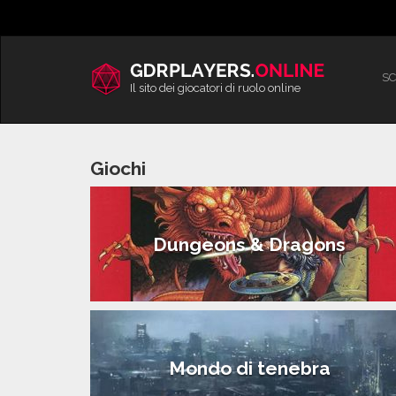
Vai
al
contenuto
SC
Il sito dei giocatori di ruolo online
Giochi
Dungeons & Dragons
Mondo di tenebra