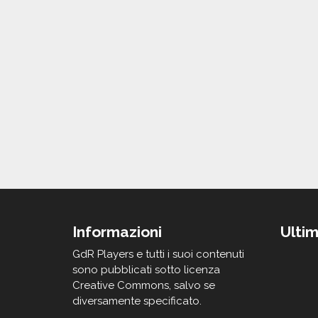
Informazioni
Ultim
GdR Players e tutti i suoi contenuti
sono pubblicati sotto licenza
Creative Commons, salvo se
diversamente specificato.