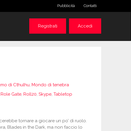
Pubblicità
Contatti
Registrati
Accedi
iamo di Cthulhu
,
Mondo di tenebra
,
Role Gate
,
Roll20
,
Skype
,
Tabletop
erebbe tornare a giocare un po’ di ruolo.
a, Blades in the Dark, ma non faccio lo