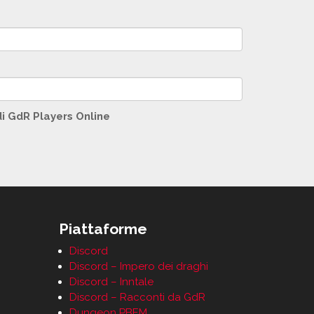
di GdR Players Online
Piattaforme
Discord
Discord – Impero dei draghi
Discord – Inntale
Discord – Racconti da GdR
Dungeon PBEM