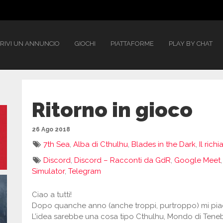
RIVI UN ANNUNCIO
GIOCHI
PIATTAFORME
PLAY BY CHAT
Ritorno in gioco
26 Ago 2018
7th Sea
,
Alba di Cthulhu
,
Blades in the Dark
,
Il rich
Discord
,
Discord – Racconti da GdR
,
Google Meet
Simulator
,
Telegram
Ciao a tutti!
Dopo quanche anno (anche troppi, purtroppo) mi piac
L’idea sarebbe una cosa tipo Cthulhu, Mondo di Tenebr