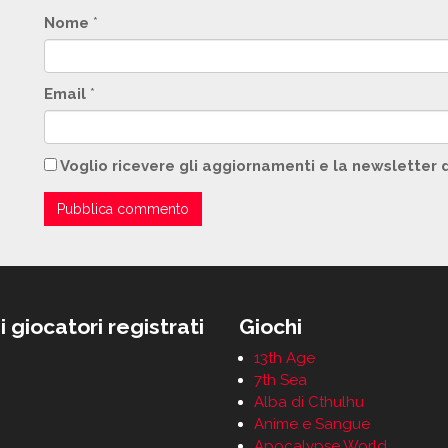
Nome
*
Email
*
Voglio ricevere gli aggiornamenti e la newsletter 
i giocatori registrati
Giochi
13th Age
7th Sea
Alba di Cthulhu
Anime e Sangue
Apocalypse World