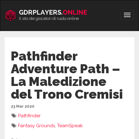
Vai
al
Apri/
contenuto
Il sito dei giocatori di ruolo online
men
Pathfinder
Adventure Path –
La Maledizione
del Trono Cremisi
23 Mar 2020
Pathfinder
Fantasy Grounds
,
TeamSpeak