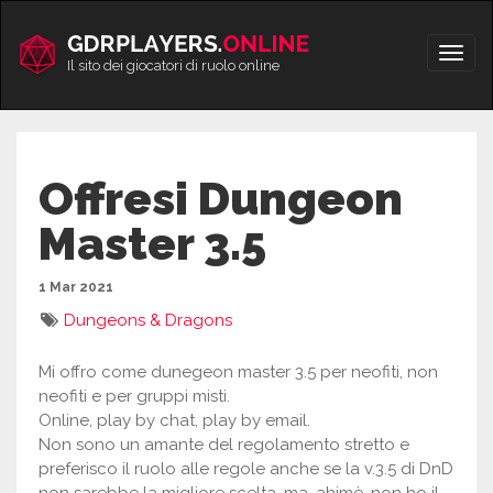
Vai
al
Apri/
contenuto
Il sito dei giocatori di ruolo online
men
Offresi Dungeon
Master 3.5
1 Mar 2021
Dungeons & Dragons
Mi offro come dunegeon master 3.5 per neofiti, non
neofiti e per gruppi misti.
Online, play by chat, play by email.
Non sono un amante del regolamento stretto e
preferisco il ruolo alle regole anche se la v.3.5 di DnD