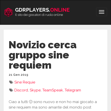
Vai
al
Apri/
contenuto
Il sito dei giocatori di ruolo online
men
Novizio cerca
gruppo sine
requiem
21 Gen 2019
Sine Requie
Discord
,
Skype
,
TeamSpeak
,
Telegram
Ciao a tutti 🙂 sono nuovo e non ho mai giocato a
sine requiem ma sono amante del mondo post