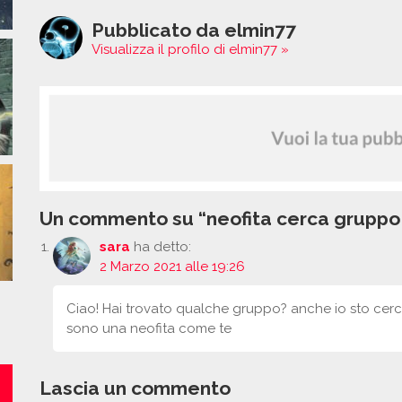
Pubblicato da elmin77
Visualizza il profilo di elmin77 »
Un commento su “neofita cerca gruppo 
sara
ha detto:
2 Marzo 2021 alle 19:26
Ciao! Hai trovato qualche gruppo? anche io sto cer
sono una neofita come te
Lascia un commento