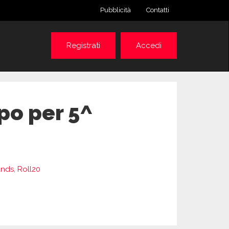
Pubblicità
Contatti
Registrati
Accedi
po per 5^
unds
,
Roll20