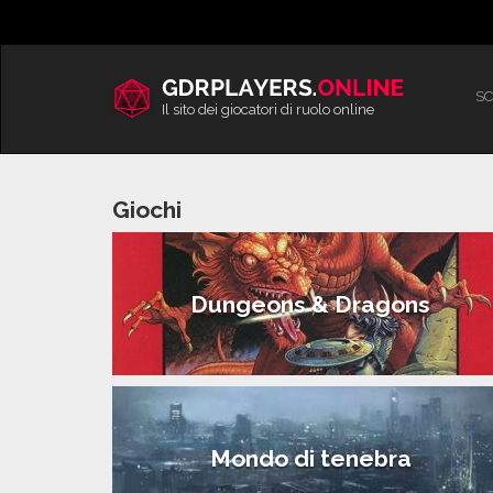
Vai
al
contenuto
SC
Il sito dei giocatori di ruolo online
Giochi
Dungeons & Dragons
Mondo di tenebra