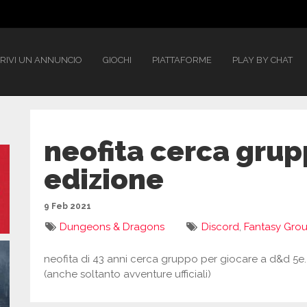
RIVI UN ANNUNCIO
GIOCHI
PIATTAFORME
PLAY BY CHAT
neofita cerca grup
edizione
9 Feb 2021
Dungeons & Dragons
Discord
,
Fantasy Gro
neofita di 43 anni cerca gruppo per giocare a d&d 5e.
(anche soltanto avventure ufficiali)