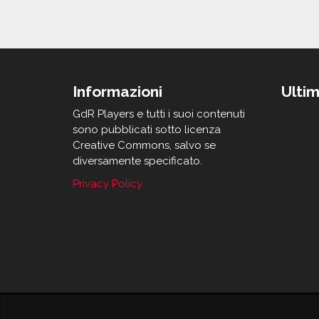
Informazioni
Ultim
GdR Players e tutti i suoi contenuti
sono pubblicati sotto licenza
Creative Commons, salvo se
diversamente specificato.
Privacy Policy