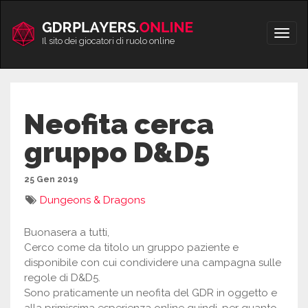
Vai
al
Apri/
contenuto
Il sito dei giocatori di ruolo online
men
Neofita cerca
gruppo D&D5
25 Gen 2019
Dungeons & Dragons
Buonasera a tutti,
Cerco come da titolo un gruppo paziente e
disponibile con cui condividere una campagna sulle
regole di D&D5.
Sono praticamente un neofita del GDR in oggetto e