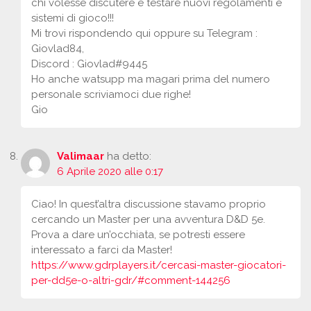
chi volesse discutere e testare nuovi regolamenti e
sistemi di gioco!!!
Mi trovi rispondendo qui oppure su Telegram :
Giovlad84,
Discord : Giovlad#9445
Ho anche watsupp ma magari prima del numero
personale scriviamoci due righe!
Gio
Valimaar
ha detto:
6 Aprile 2020 alle 0:17
Ciao! In quest’altra discussione stavamo proprio
cercando un Master per una avventura D&D 5e.
Prova a dare un’occhiata, se potresti essere
interessato a farci da Master!
https://www.gdrplayers.it/cercasi-master-giocatori-
per-dd5e-o-altri-gdr/#comment-144256