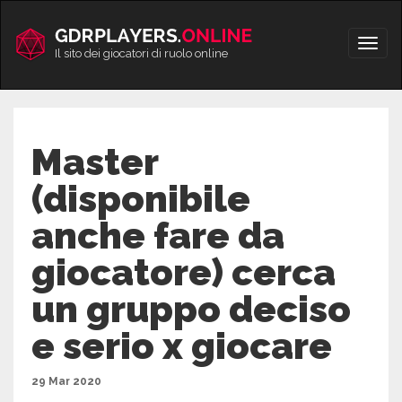
Vai
al
Apri/
contenuto
Il sito dei giocatori di ruolo online
men
Master
(disponibile
anche fare da
giocatore) cerca
un gruppo deciso
e serio x giocare
29 Mar 2020