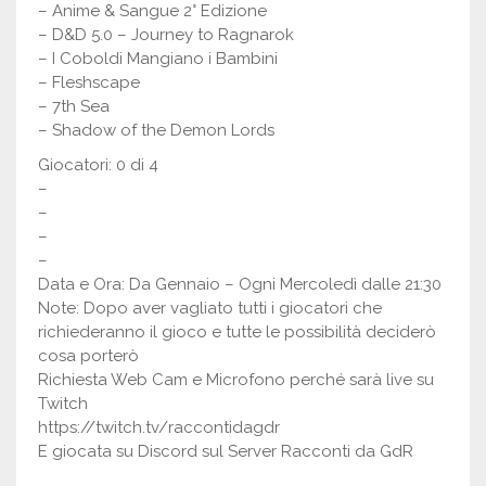
– Anime & Sangue 2° Edizione
– D&D 5.0 – Journey to Ragnarok
– I Coboldi Mangiano i Bambini
– Fleshscape
– 7th Sea
– Shadow of the Demon Lords
Giocatori: 0 di 4
–
–
–
–
Data e Ora: Da Gennaio – Ogni Mercoledì dalle 21:30
Note: Dopo aver vagliato tutti i giocatori che
richiederanno il gioco e tutte le possibilità deciderò
cosa porterò
Richiesta Web Cam e Microfono perché sarà live su
Twitch
https://twitch.tv/raccontidagdr
E giocata su Discord sul Server Racconti da GdR