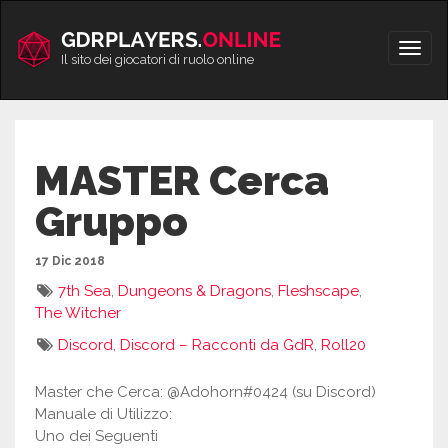
Vai
al
Apri/
contenuto
Il sito dei giocatori di ruolo online
men
MASTER Cerca
Gruppo
17 Dic 2018
7th Sea
,
Dungeons & Dragons
,
Fleshscape
,
The Witcher
Discord
,
Discord – Racconti da GdR
,
Roll20
Master che Cerca: @Adohorn#0424 (su Discord)
Manuale di Utilizzo:
Uno dei Seguenti