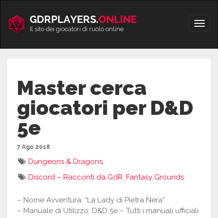
Vai
al
Apri/
contenuto
Il sito dei giocatori di ruolo online
men
Master cerca
giocatori per D&D
5e
7 Ago 2018
Dungeons & Dragons
Discord – Racconti da GdR
,
Fantasy Grounds
– Nome Avventura: “La Lady di Pietra Nera”
– Manuale di Utilizzo: D&D 5e – Tutti i manuali ufficiali