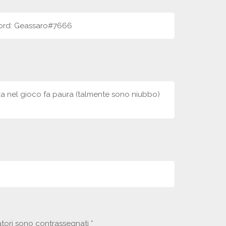
scord: Geassaro#7666
nza nel gioco fa paura (talmente sono niubbo)
atori sono contrassegnati
*