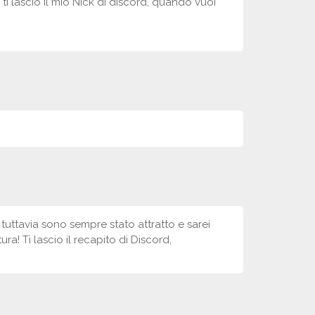
i lascio il mio Nick di discord, quando vuoi
tuttavia sono sempre stato attratto e sarei
a! Ti lascio il recapito di Discord,