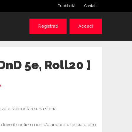
Pubblicità
Contatti
Registrati
Accedi
DnD 5e, Roll20 ]
e
za e raccontare una storia.
 dove il sentiero non c’è ancora e lascia dietro