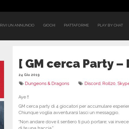
RIVI UN ANNUNCIO
GIOCHI
PIATTAFORME
PLAY BY CHAT
[ GM cerca Party – 
24 Giu 2019
Dungeons & Dragons
Discord
,
Roll20
,
Skyp
Aye !!
GM cerca party di 4 giocatori per accumulare esperien
Chiunque voglia avventurarsi lasci un messaggio.
“Non andare dove il sentiero ti può portare; vai invece
di te una traccia.”