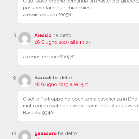
Ciao, stavo proprio cercando un master per giocare, t
possiamo farci due chiacchiere.
alessiisteelborn#0058
Alessio
ha detto:
26 Giugno 2019 alle 19:07
alessiosteelborn#0058*
Baroak
ha detto:
28 Giugno 2019 alle 15:21
Ciao! io Purtroppo ho pochissima esperienza in Dnd, 
molto interessato ad avventurarmi in qualsiasi avventur
Baroak#9340
geassaro
ha detto: