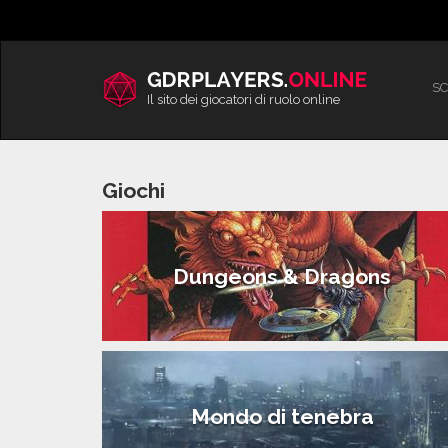
Vai
al
contenuto
SC
Il sito dei giocatori di ruolo online
Giochi
Dungeons & Dragons
Mondo di tenebra