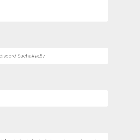
su discord Sacha#9187
.