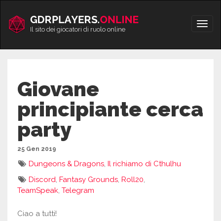
Vai
al
Apri/
contenuto
Il sito dei giocatori di ruolo online
men
Giovane
principiante cerca
party
25 Gen 2019
Dungeons & Dragons
,
Il richiamo di Cthulhu
Discord
,
Fantasy Grounds
,
Roll20
,
TeamSpeak
,
Telegram
Ciao a tutti!