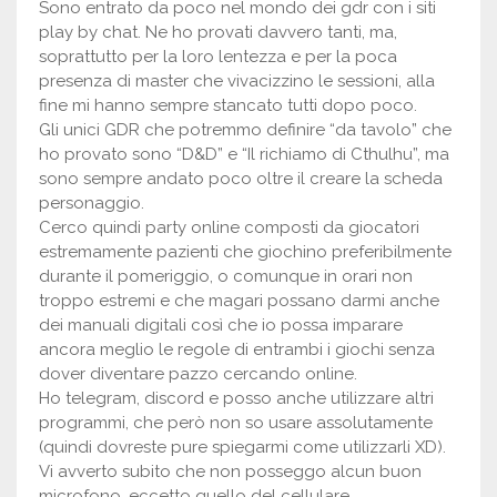
Sono entrato da poco nel mondo dei gdr con i siti
play by chat. Ne ho provati davvero tanti, ma,
soprattutto per la loro lentezza e per la poca
presenza di master che vivacizzino le sessioni, alla
fine mi hanno sempre stancato tutti dopo poco.
Gli unici GDR che potremmo definire “da tavolo” che
ho provato sono “D&D” e “Il richiamo di Cthulhu”, ma
sono sempre andato poco oltre il creare la scheda
personaggio.
Cerco quindi party online composti da giocatori
estremamente pazienti che giochino preferibilmente
durante il pomeriggio, o comunque in orari non
troppo estremi e che magari possano darmi anche
dei manuali digitali così che io possa imparare
ancora meglio le regole di entrambi i giochi senza
dover diventare pazzo cercando online.
Ho telegram, discord e posso anche utilizzare altri
programmi, che però non so usare assolutamente
(quindi dovreste pure spiegarmi come utilizzarli XD).
Vi avverto subito che non posseggo alcun buon
microfono, eccetto quello del cellulare.