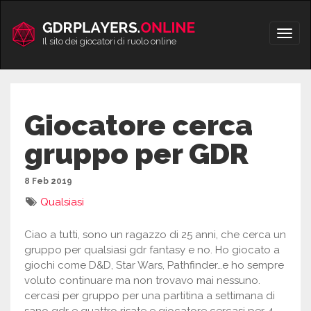
Vai
al
Apri/
contenuto
Il sito dei giocatori di ruolo online
men
Giocatore cerca
gruppo per GDR
8 Feb 2019
Qualsiasi
Ciao a tutti, sono un ragazzo di 25 anni, che cerca un
gruppo per qualsiasi gdr fantasy e no. Ho giocato a
giochi come D&D, Star Wars, Pathfinder…e ho sempre
voluto continuare ma non trovavo mai nessuno.
cercasi per gruppo per una partitina a settimana di