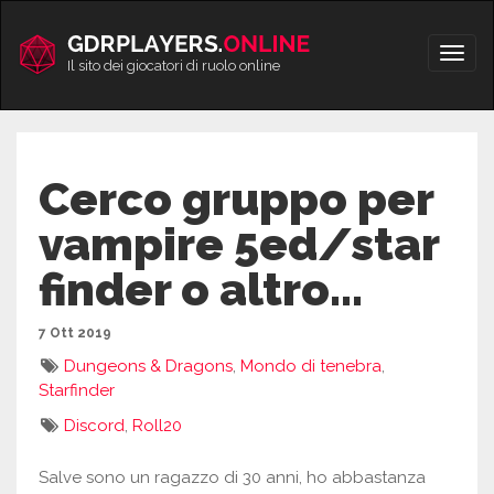
Vai
al
Apri/
contenuto
Il sito dei giocatori di ruolo online
men
Cerco gruppo per
vampire 5ed/star
finder o altro…
7 Ott 2019
Dungeons & Dragons
,
Mondo di tenebra
,
Starfinder
Discord
,
Roll20
Salve sono un ragazzo di 30 anni, ho abbastanza