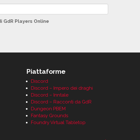
di GdR Players Online
Piattaforme
Discord
Discord – Impero dei draghi
Discord – Inntale
Discord – Racconti da GdR
Dungeon PBEM
Fantasy Grounds
Foundry Virtual Tabletop