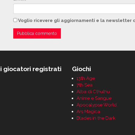
Voglio ricevere gli aggiornamenti e la newsletter 
i giocatori registrati
Giochi
13th Age
7th Sea
Alba di Cthulhu
Anime e Sangue
Apocalypse World
Ars Magica
Blades in the Dark