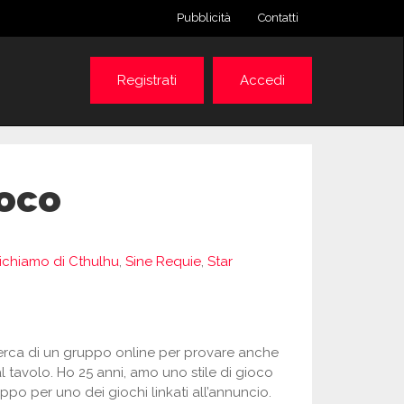
Pubblicità
Contatti
Registrati
Accedi
ioco
 richiamo di Cthulhu
,
Sine Requie
,
Star
n cerca di un gruppo online per provare anche
tavolo. Ho 25 anni, amo uno stile di gioco
po per uno dei giochi linkati all’annuncio.