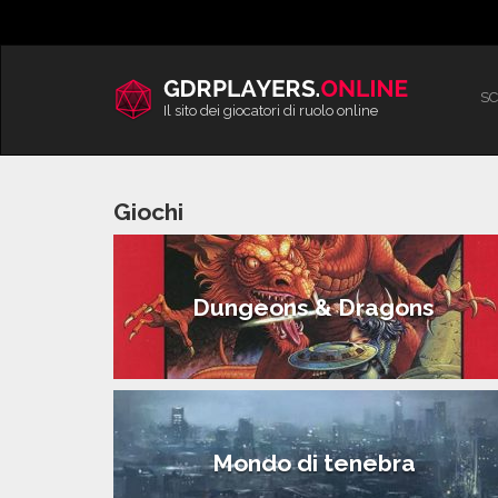
Vai
al
contenuto
SC
Il sito dei giocatori di ruolo online
Giochi
Dungeons & Dragons
Mondo di tenebra