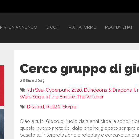
RIVI UN ANNUNCIO
GIOCHI
PIATTAFORME
PLAY BY CHAT
Cerco gruppo di g
28 Gen 2019
7th Sea
,
Cyberpunk 2020
,
Dungeons & Dragons
,
Il
Wars Edge of the Empire
,
The Witcher
Discord
,
Roll20
,
Skype
Ciao a tutti! Gioco di ruolo da 3 anni circa, e sono i
questo nuovo metodo, dato che ho giocato sempre al 
basato su interpretazione e roleplay e cercavo un grup