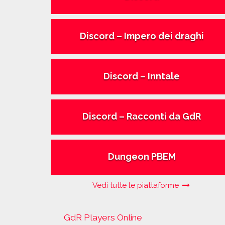
Discord – Impero dei draghi
Discord – Inntale
Discord – Racconti da GdR
Dungeon PBEM
Vedi tutte le piattaforme
GdR Players Online