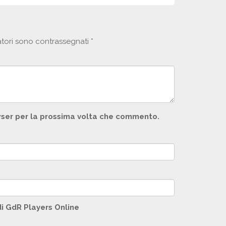
atori sono contrassegnati
*
owser per la prossima volta che commento.
di GdR Players Online