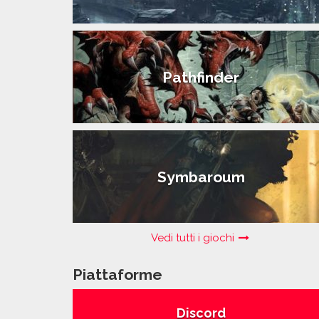
Pathfinder
Symbaroum
Vedi tutti i giochi
Piattaforme
Discord