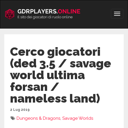
Vai
al
Apri/
contenuto
Il sito dei giocatori di ruolo online
men
Cerco giocatori
(ded 3.5 / savage
world ultima
forsan /
nameless land)
2 Lug 2019
Dungeons & Dragons
,
Savage Worlds