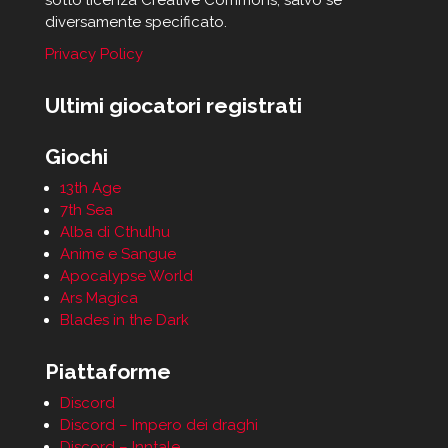
sotto licenza Creative Commons, salvo se
diversamente specificato.
Privacy Policy
Ultimi giocatori registrati
Giochi
13th Age
7th Sea
Alba di Cthulhu
Anime e Sangue
Apocalypse World
Ars Magica
Blades in the Dark
Piattaforme
Discord
Discord – Impero dei draghi
Discord – Inntale