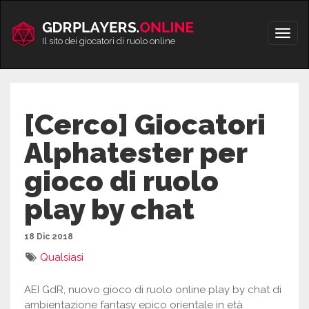
Vai
al
Apri/
contenuto
Il sito dei giocatori di ruolo online
men
[Cerco] Giocatori
Alphatester per
gioco di ruolo
play by chat
18 Dic 2018
Qualsiasi
AEI GdR, nuovo gioco di ruolo online play by chat di
ambientazione fantasy epico orientale in età