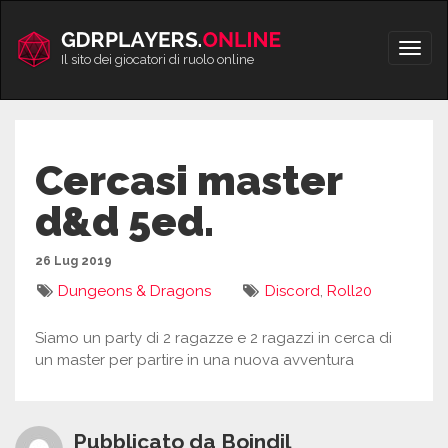
Vai
al
Apri/
contenuto
Il sito dei giocatori di ruolo online
men
Cercasi master
d&d 5ed.
26 Lug 2019
Dungeons & Dragons
Discord
,
Roll20
Siamo un party di 2 ragazze e 2 ragazzi in cerca di
un master per partire in una nuova avventura
Pubblicato da Boindil