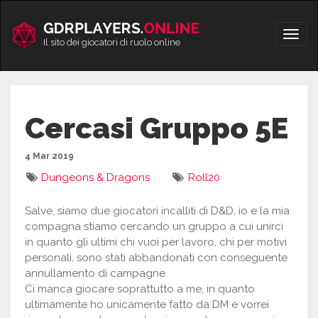
Vai
al
Apri/
contenuto
Il sito dei giocatori di ruolo online
men
Cercasi Gruppo 5E
4 Mar 2019
Dungeons & Dragons
Roll20
Salve, siamo due giocatori incalliti di D&D, io e la mia
compagna stiamo cercando un gruppo a cui unirci
in quanto gli ultimi chi vuoi per lavoro, chi per motivi
personali, sono stati abbandonati con conseguente
annullamento di campagne.
Ci manca giocare soprattutto a me, in quanto
ultimamente ho unicamente fatto da DM e vorrei