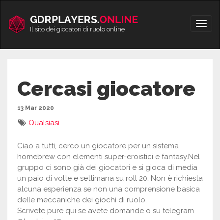
Vai
al
Apri/
contenuto
Il sito dei giocatori di ruolo online
men
Cercasi giocatore
13 Mar 2020
Qualsiasi
Ciao a tutti, cerco un giocatore per un sistema
homebrew con elementi super-eroistici e fantasy.Nel
gruppo ci sono già dei giocatori e si gioca di media
un paio di volte e settimana su roll 20. Non è richiesta
alcuna esperienza se non una comprensione basica
delle meccaniche dei giochi di ruolo.
Scrivete pure qui se avete domande o su telegram