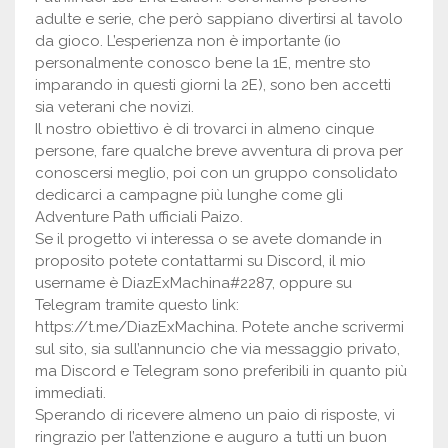
adulte e serie, che però sappiano divertirsi al tavolo
da gioco. L’esperienza non è importante (io
personalmente conosco bene la 1E, mentre sto
imparando in questi giorni la 2E), sono ben accetti
sia veterani che novizi.
Il nostro obiettivo è di trovarci in almeno cinque
persone, fare qualche breve avventura di prova per
conoscersi meglio, poi con un gruppo consolidato
dedicarci a campagne più lunghe come gli
Adventure Path ufficiali Paizo.
Se il progetto vi interessa o se avete domande in
proposito potete contattarmi su Discord, il mio
username è DiazExMachina#2287, oppure su
Telegram tramite questo link:
https://t.me/DiazExMachina. Potete anche scrivermi
sul sito, sia sull’annuncio che via messaggio privato,
ma Discord e Telegram sono preferibili in quanto più
immediati.
Sperando di ricevere almeno un paio di risposte, vi
ringrazio per l’attenzione e auguro a tutti un buon