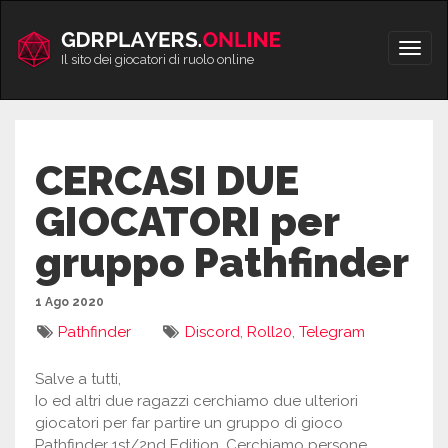
Vai
al
Apri/
contenuto
Il sito dei giocatori di ruolo online
men
CERCASI DUE
GIOCATORI per
gruppo Pathfinder
1 Ago 2020
Pathfinder
Discord
,
Roll20
,
Telegram
Salve a tutti,
Io ed altri due ragazzi cerchiamo due ulteriori
giocatori per far partire un gruppo di gioco
Pathfinder 1st/2nd Edition. Cerchiamo persone