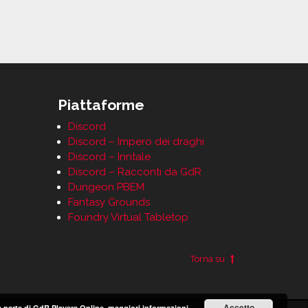
Piattaforme
Discord
Discord – Impero dei draghi
Discord – Inntale
Discord – Racconti da GdR
Dungeon PBEM
Fantasy Grounds
Foundry Virtual Tabletop
Torna su
Accetto
 da parte di GdR Players Online.
maggiori informazioni