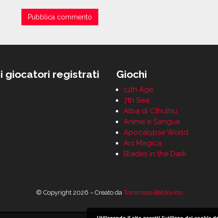
i giocatori registrati
Giochi
13th Age
7th Sea
Alba di Cthulhu
Anime e Sangue
Apocalypse World
Ars Magica
Blades in the Dark
© Copyright 2026 – Creato da
Tommaso Baldovino
Utilizzando il sito accetti l'utilizzo dei cookie