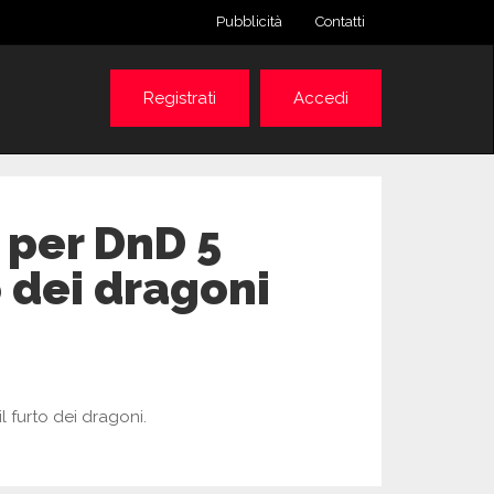
Pubblicità
Contatti
Registrati
Accedi
 per DnD 5
o dei dragoni
l furto dei dragoni.