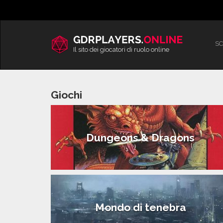
Vai
al
contenuto
SC
Il sito dei giocatori di ruolo online
Giochi
Dungeons & Dragons
Mondo di tenebra