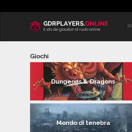
Vai
al
contenuto
SC
Il sito dei giocatori di ruolo online
Giochi
Dungeons & Dragons
Mondo di tenebra