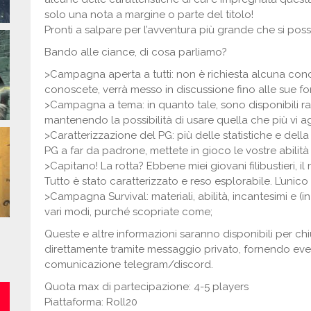
solo una nota a margine o parte del titolo!
Pronti a salpare per l’avventura più grande che si pos
Bando alle ciance, di cosa parliamo?
>Campagna aperta a tutti: non è richiesta alcuna con
conoscete, verrà messo in discussione fino alle sue 
>Campagna a tema: in quanto tale, sono disponibili ra
mantenendo la possibilità di usare quella che più vi 
>Caratterizzazione del PG: più delle statistiche e della
PG a far da padrone, mettete in gioco le vostre abilità
>Capitano! La rotta? Ebbene miei giovani filibustieri, il
Tutto è stato caratterizzato e reso esplorabile. L’unico 
>Campagna Survival: materiali, abilità, incantesimi e (in 
vari modi, purché scopriate come;
Queste e altre informazioni saranno disponibili per chi
direttamente tramite messaggio privato, fornendo even
comunicazione telegram/discord.
Quota max di partecipazione: 4-5 players
Piattaforma: Roll20