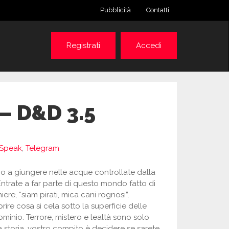
Pubblicità
Contatti
Registrati
Accedi
– D&D 3.5
Speak
,
Telegram
ino a giungere nelle acque controllate dalla
Entrate a far parte di questo mondo fatto di
re, “siam pirati, mica cani rognosi”.
rire cosa si cela sotto la superficie delle
ominio. Terrore, mistero e lealtà sono solo
a storia, vostro compito è decidere se sarete