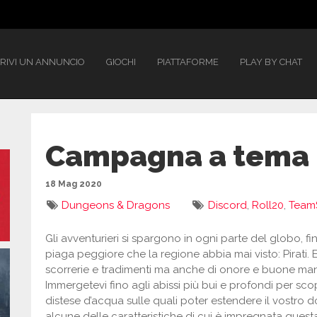
RIVI UN ANNUNCIO
GIOCHI
PIATTAFORME
PLAY BY CHAT
Campagna a tema 
18 Mag 2020
Dungeons & Dragons
Discord
,
Roll20
,
Team
Gli avventurieri si spargono in ogni parte del globo, f
piaga peggiore che la regione abbia mai visto: Pirati. 
scorrerie e tradimenti ma anche di onore e buone manie
Immergetevi fino agli abissi più bui e profondi per scop
distese d’acqua sulle quali poter estendere il vostro d
alcune delle caratteristiche di cui è impregnata quest