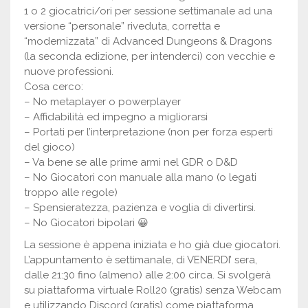
1 o 2 giocatrici/ori per sessione settimanale ad una
versione “personale” riveduta, corretta e
“modernizzata” di Advanced Dungeons & Dragons
(la seconda edizione, per intenderci) con vecchie e
nuove professioni.
Cosa cerco:
– No metaplayer o powerplayer
– Affidabilità ed impegno a migliorarsi
– Portati per l’interpretazione (non per forza esperti
del gioco)
– Va bene se alle prime armi nel GDR o D&D
– No Giocatori con manuale alla mano (o legati
troppo alle regole)
– Spensieratezza, pazienza e voglia di divertirsi.
– No Giocatori bipolari 😀
La sessione è appena iniziata e ho già due giocatori.
L’appuntamento è settimanale, di VENERDI’ sera,
dalle 21:30 fino (almeno) alle 2:00 circa. Si svolgerà
su piattaforma virtuale Roll20 (gratis) senza Webcam
e utilizzando Discord (gratis) come piattaforma