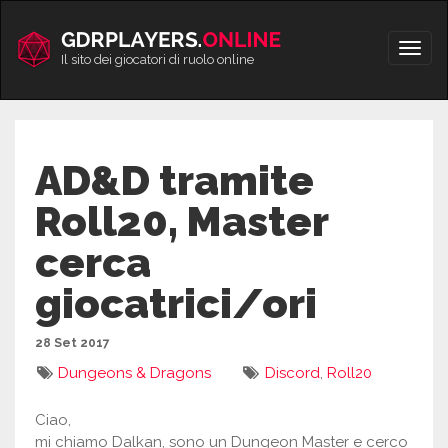
Vai
al
Apri/
contenuto
Il sito dei giocatori di ruolo online
men
AD&D tramite
Roll20, Master
cerca
giocatrici/ori
28 Set 2017
Dungeons & Dragons
Discord
,
Roll20
Ciao,
mi chiamo Dalkan, sono un Dungeon Master e cerco