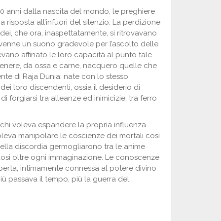
0 anni dalla nascita del mondo, le preghiere
a risposta all’infuori del silenzio. La perdizione
 dei, che ora, inaspettatamente, si ritrovavano
divenne un suono gradevole per l’ascolto delle
evano affinato le loro capacità al punto tale
 cenere, da ossa e carne, nacquero quelle che
te di Raja Dunia: nate con lo stesso
dei loro discendenti, ossia il desiderio di
 forgiarsi tra alleanze ed inimicizie, tra ferro
 chi voleva espandere la propria influenza
i voleva manipolare le coscienze dei mortali così
 della discordia germogliarono tra le anime
zandosi oltre ogni immaginazione. Le conoscenze
erta, intimamente connessa al potere divino
iù passava il tempo, più la guerra del