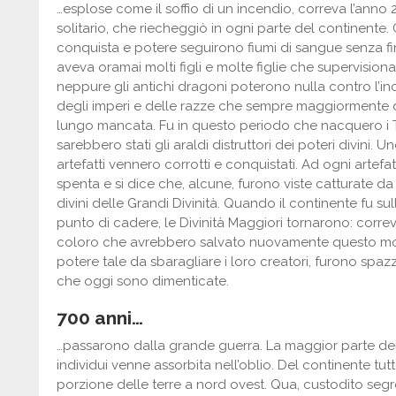
…esplose come il soffio di un incendio, correva l’anno 2
solitario, che riecheggiò in ogni parte del continente
conquista e potere seguirono fiumi di sangue senza fi
aveva oramai molti figli e molte figlie che supervisiona
neppure gli antichi dragoni poterono nulla contro l’ince
degli imperi e delle razze che sempre maggiormente d
lungo mancata. Fu in questo periodo che nacquero i Tita
sarebbero stati gli araldi distruttori dei poteri divini.
artefatti vennero corrotti e conquistati. Ad ogni artef
spenta e si dice che, alcune, furono viste catturate da
divini delle Grandi Divinità. Quando il continente fu sull
punto di cadere, le Divinità Maggiori tornarono: corre
coloro che avrebbero salvato nuovamente questo mon
potere tale da sbaragliare i loro creatori, furono spazz
che oggi sono dimenticate.
700 anni…
…passarono dalla grande guerra. La maggior parte dei 
individui venne assorbita nell’oblio. Del continente tu
porzione delle terre a nord ovest. Qua, custodito seg