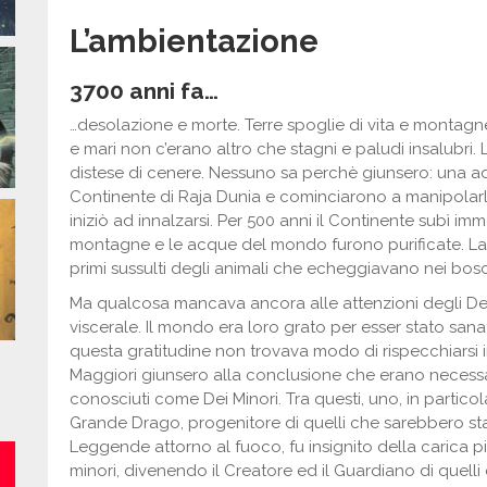
L’ambientazione
3700 anni fa…
…desolazione e morte. Terre spoglie di vita e montagne
e mari non c’erano altro che stagni e paludi insalubri.
distese di cenere. Nessuno sa perchè giunsero: una ad 
Continente di Raja Dunia e cominciarono a manipolarlo.
iniziò ad innalzarsi. Per 500 anni il Continente subì im
montagne e le acque del mondo furono purificate. La vi
primi sussulti degli animali che echeggiavano nei bosc
Ma qualcosa mancava ancora alle attenzioni degli Dei
viscerale. Il mondo era loro grato per esser stato sanat
questa gratitudine non trovava modo di rispecchiarsi in
Maggiori giunsero alla conclusione che erano necessar
conosciuti come Dei Minori. Tra questi, uno, in particola
Grande Drago, progenitore di quelli che sarebbero stat
Leggende attorno al fuoco, fu insignito della carica più
minori, divenendo il Creatore ed il Guardiano di quelli c