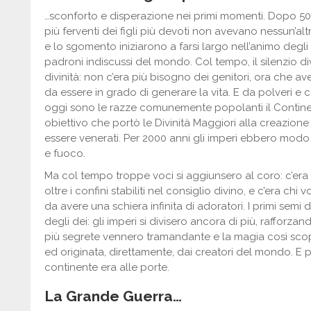
…sconforto e disperazione nei primi momenti. Dopo 50
più ferventi dei figli più devoti non avevano nessun’altr
e lo sgomento iniziarono a farsi largo nell’animo degli
padroni indiscussi del mondo. Col tempo, il silenzio 
divinità: non c’era più bisogno dei genitori, ora che av
da essere in grado di generare la vita. E da polveri e
oggi sono le razze comunemente popolanti il Continen
obiettivo che portò le Divinità Maggiori alla creazione 
essere venerati. Per 2000 anni gli imperi ebbero modo di
e fuoco.
Ma col tempo troppe voci si aggiunsero al coro: c’era
oltre i confini stabiliti nel consiglio divino, e c’era ch
da avere una schiera infinita di adoratori. I primi semi
degli dei: gli imperi si divisero ancora di più, raffor
più segrete vennero tramandante e la magia così scop
ed originata, direttamente, dai creatori del mondo. E p
continente era alle porte.
La Grande Guerra…