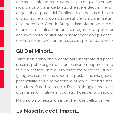
che mai niente potesse ledere la vita di questo nuovo m
incaricarono il Grande Drago di erigere degli immensi mon
angoli più disparati del Continente e che custodissero i 
cristalli non erano comunque sufficienti a garantire la
discendenti del Grande Drago si immolarono per la si
cuori cristallizzati per rinforzare il legame tra i poteri d
che avrebbero continuato a risplendere con purezza, 
continente perchè non potesse più sprofondare nelle
Gli Dei Minori…
…altro non erano che piccole parti incarnate del potere
miseri rispetto ai genitori, non osavano neppure mai l
tale da passare l’intera loro esistenza a pregarli, supp
giungeva sempre una voce in risposta, che insegnava
potenzialità così che potessero guidare il mondo stesso
nella terra Paradisiaca delle Divinità Maggiori era s
divinità minori, nutriva in cuor suo il desiderio di raggiu
Ma un giorno, nessuno sa perchè, i Cancelli Divini venn
La Nascita degli Imperi…