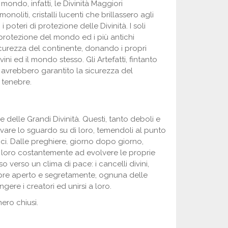
ondo, infatti, le Divinità Maggiori
oliti, cristalli lucenti che brillassero agli
poteri di protezione delle Divinità. I soli
 protezione del mondo ed i più antichi
curezza del continente, donando i propri
ivini ed il mondo stesso. Gli Artefatti, fintanto
avrebbero garantito la sicurezza del
 tenebre.
 delle Grandi Divinità. Questi, tanto deboli e
evare lo sguardo su di loro, temendoli al punto
lici. Dalle preghiere, giorno dopo giorno,
 loro costantemente ad evolvere le proprie
 verso un clima di pace: i cancelli divini,
empre aperto e segretamente, ognuna delle
ngere i creatori ed unirsi a loro.
ero chiusi.