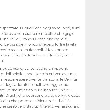
 spezzate. Di quelli che oggi sono laghi, fiumi
 Le foreste non erano niente altro che grigie
una, le Sei Grandi Divinità discesero sul
 Le ossa del mondo si fecero forti e la vita
mensi e radicali mutamenti: si levarono le
ta nacque tra le selve e le foreste, con i
hi.
: qualcosa di cui sentivano un bisogno
o dall’orribile condizione in cui versava, ma
 nessun essere vivente: da allora, le Divinità
i degli adoratori, quelli che oggi sono
re, venne investito di un incarico unico: il
i i Draghi che oggi sono parte dei Miti e delle
 alta che potesse esistere tra le divinità
he sarebbero stati gli Artefatti. Per assicurarsi