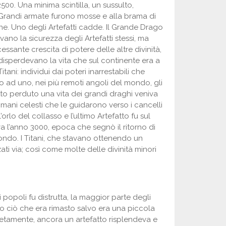
500. Una minima scintilla, un sussulto,
. Grandi armate furono mosse e alla brama di
ne. Uno degli Artefatti cadde. Il Grande Drago
vano la sicurezza degli Artefatti stessi, ma
ssante crescita di potere delle altre divinità,
isperdevano la vita che sul continente era a
ni: individui dai poteri inarrestabili che
 Uno ad uno, nei più remoti angoli del mondo, gli
atto perduto una vita dei grandi draghi veniva
 mani celesti che le guidarono verso i cancelli
’orlo del collasso e l’ultimo Artefatto fu sul
va l’anno 3000, epoca che segnò il ritorno di
do. I Titani, che stavano ottenendo un
ati via; così come molte delle divinità minori
popoli fu distrutta, la maggior parte degli
tto ciò che era rimasto salvo era una piccola
retamente, ancora un artefatto risplendeva e