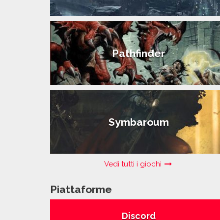
Pathfinder
Symbaroum
Vedi tutti i giochi
Piattaforme
Discord