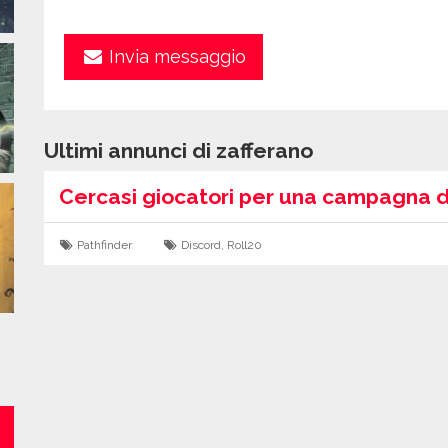
Invia messaggio
Ultimi annunci di zafferano
Cercasi giocatori per una campagna d
Pathfinder
Discord
,
Roll20