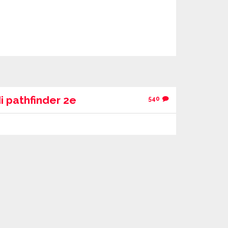
i pathfinder 2e
540