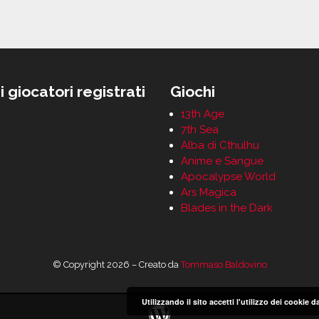
i giocatori registrati
Giochi
13th Age
7th Sea
Alba di Cthulhu
Anime e Sangue
Apocalypse World
Ars Magica
Blades in the Dark
© Copyright 2026 – Creato da
Tommaso Baldovino
Utilizzando il sito accetti l'utilizzo dei cookie