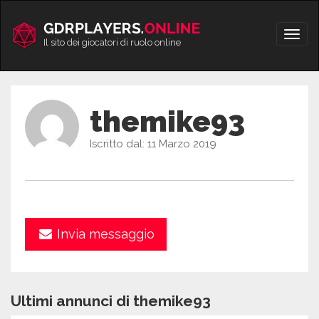
Vai
al
Apri/
contenuto
Il sito dei giocatori di ruolo online
men
themike93
Iscritto dal: 11 Marzo 2019
Invia messaggio
Ultimi annunci di themike93