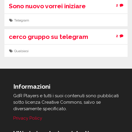
Sono nuovo vorrei iniziare
2
Telegram
cerco gruppo su telegram
2
Qualsiasi
Informazioni
GdR Players e tutti i suoi contenuti sono pubblicati
sotto licenza Creative Commons, salvo se
diversamente specificato.
Privacy Policy