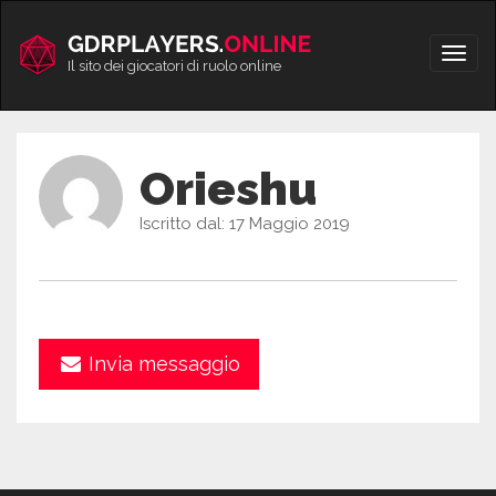
Vai
al
Apri/
contenuto
Il sito dei giocatori di ruolo online
men
Orieshu
Iscritto dal: 17 Maggio 2019
Invia messaggio