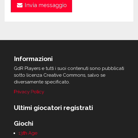
Invia messaggio
Informazioni
GdR Players e tutti i suoi contenuti sono pubblicati
sotto licenza Creative Commons, salvo se
diversamente specificato.
Privacy Policy
Ultimi giocatori registrati
Giochi
13th Age