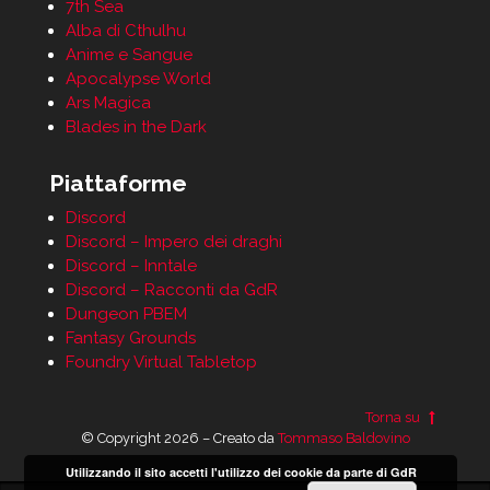
7th Sea
Alba di Cthulhu
Anime e Sangue
Apocalypse World
Ars Magica
Blades in the Dark
Piattaforme
Discord
Discord – Impero dei draghi
Discord – Inntale
Discord – Racconti da GdR
Dungeon PBEM
Fantasy Grounds
Foundry Virtual Tabletop
Torna su
© Copyright 2026 – Creato da
Tommaso Baldovino
Utilizzando il sito accetti l'utilizzo dei cookie da parte di GdR