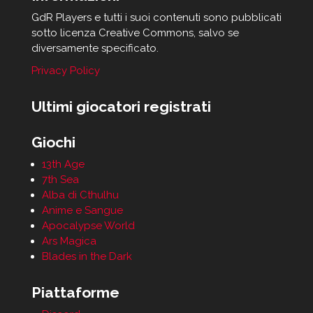
GdR Players e tutti i suoi contenuti sono pubblicati
sotto licenza Creative Commons, salvo se
diversamente specificato.
Privacy Policy
Ultimi giocatori registrati
Giochi
13th Age
7th Sea
Alba di Cthulhu
Anime e Sangue
Apocalypse World
Ars Magica
Blades in the Dark
Piattaforme