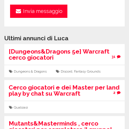
Invia messaggio
Ultimi annunci di Luca
[Dungeons&Dragons 5e] Warcraft
cerco giocatori
31
Dungeons & Dragons
Discord
,
Fantasy Grounds
Cerco giocatori e dei Master per land
play by chat su Warcraft
2
Qualsiasi
Mutants&Masterminds , cerco