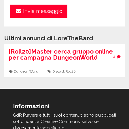
Invia messaggio
Ultimi annunci di LoreTheBard
[Roll20]Master cerca gruppo online
per campagna DungeonWorld
2
Dungeon World
Discord
,
Roll20
Informazioni
GdR Players e tutti i suoi contenuti sono pubblicati
sotto licenza Creative Commons, salvo se
diversamente specificato.