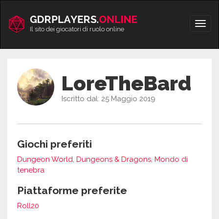
Vai
al
Apri/
contenuto
Il sito dei giocatori di ruolo online
men
LoreTheBard
Iscritto dal: 25 Maggio 2019
Giochi preferiti
Dungeon World
,
Dungeons & Dragons
,
Mondo di
tenebra
Piattaforme preferite
Roll20