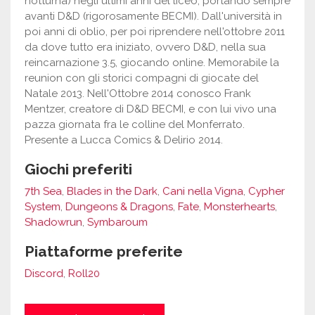
notturna) negli ultimi anni del liceo, portando sempre
avanti D&D (rigorosamente BECMI). Dall'università in
poi anni di oblio, per poi riprendere nell'ottobre 2011
da dove tutto era iniziato, ovvero D&D, nella sua
reincarnazione 3.5, giocando online. Memorabile la
reunion con gli storici compagni di giocate del
Natale 2013. Nell'Ottobre 2014 conosco Frank
Mentzer, creatore di D&D BECMI, e con lui vivo una
pazza giornata fra le colline del Monferrato.
Presente a Lucca Comics & Delirio 2014.
Giochi preferiti
7th Sea
,
Blades in the Dark
,
Cani nella Vigna
,
Cypher
System
,
Dungeons & Dragons
,
Fate
,
Monsterhearts
,
Shadowrun
,
Symbaroum
Piattaforme preferite
Discord
,
Roll20