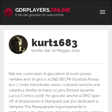
Vai
al
Apri/
contenuto
Il sito dei giocatori di ruolo online
men
kurt1683
Iscritto dal: 16 Maggio 2019
Nel mio curriculum di giocatore di ruolo posso
vantare anni di gioco a D&D BECMI (Scatola Rossa,
ecc.), l'odio immotivato verso i coboldi nonchè una
catartica stretta di mano a Larry Elmore durante
Lucca Comics 2008. Ho giocato anche a DMZ (spin-
off di Shadowrun) e Starquest, per poi dedicarmi a
Vampire The Masquerade (rigorosamente in