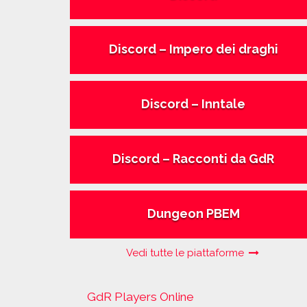
Discord – Impero dei draghi
Discord – Inntale
Discord – Racconti da GdR
Dungeon PBEM
Vedi tutte le piattaforme
GdR Players Online