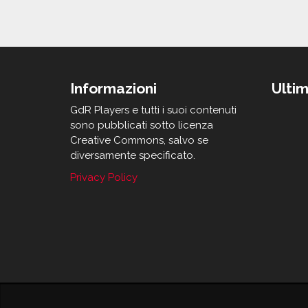
Informazioni
Ultim
GdR Players e tutti i suoi contenuti
sono pubblicati sotto licenza
Creative Commons, salvo se
diversamente specificato.
Privacy Policy