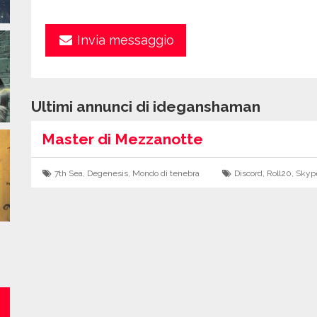
Invia messaggio
Ultimi annunci di ideganshaman
Master di Mezzanotte
7th Sea
,
Degenesis
,
Mondo di tenebra
Discord
,
Roll20
,
Skyp