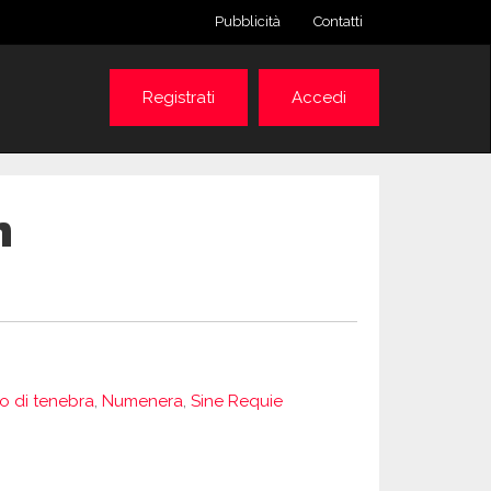
Pubblicità
Contatti
Registrati
Accedi
n
 di tenebra
,
Numenera
,
Sine Requie