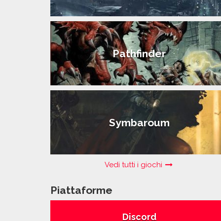
Pathfinder
Symbaroum
Vedi tutti i giochi
Piattaforme
Discord