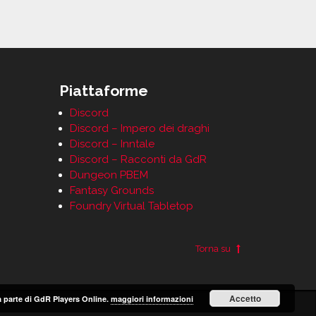
Piattaforme
Discord
Discord – Impero dei draghi
Discord – Inntale
Discord – Racconti da GdR
Dungeon PBEM
Fantasy Grounds
Foundry Virtual Tabletop
Torna su
Accetto
 da parte di GdR Players Online.
maggiori informazioni