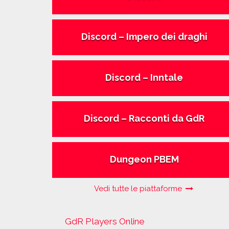
Discord – Impero dei draghi
Discord – Inntale
Discord – Racconti da GdR
Dungeon PBEM
Vedi tutte le piattaforme
GdR Players Online