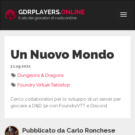
Vai
al
Apri/
contenuto
Il sito dei giocatori di ruolo online
men
Un Nuovo Mondo
3 Lug 2021
Dungeons & Dragons
Foundry Virtual Tabletop
Cerco collaboratori per lo sviluppo di un server per
giocare a D&D 5e con FoundryVTT e Discord.
Pubblicato da Carlo Ronchese