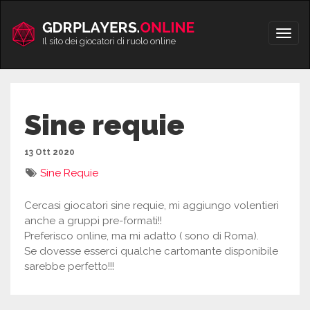
Vai
al
Apri/
contenuto
Il sito dei giocatori di ruolo online
men
Sine requie
13 Ott 2020
Sine Requie
Cercasi giocatori sine requie, mi aggiungo volentieri
anche a gruppi pre-formati!!
Preferisco online, ma mi adatto ( sono di Roma).
Se dovesse esserci qualche cartomante disponibile
sarebbe perfetto!!!